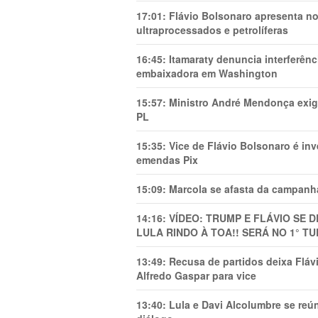
17:01:
Flávio Bolsonaro apresenta no
ultraprocessados e petrolíferas
16:45:
Itamaraty denuncia interferên
embaixadora em Washington
15:57:
Ministro André Mendonça exig
PL
15:35:
Vice de Flávio Bolsonaro é in
emendas Pix
15:09:
Marcola se afasta da campanha
14:16:
VÍDEO: TRUMP E FLÁVIO SE 
LULA RINDO À TOA!! SERÁ NO 1° TU
13:49:
Recusa de partidos deixa Flá
Alfredo Gaspar para vice
13:40:
Lula e Davi Alcolumbre se reú