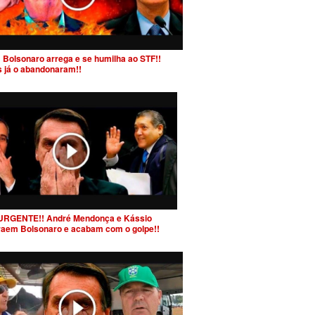
 Bolsonaro arrega e se humilha ao STF!!
s já o abandonaram!!
URGENTE!! André Mendonça e Kássio
raem Bolsonaro e acabam com o golpe!!