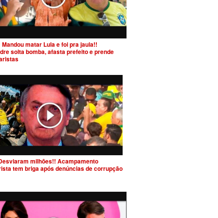
 Mandou matar Lula e foi pra jaula!!
dre solta bomba, afasta prefeito e prende
aristas
Desviaram milhões!! Acampamento
rista tem briga após denúncias de corrupção