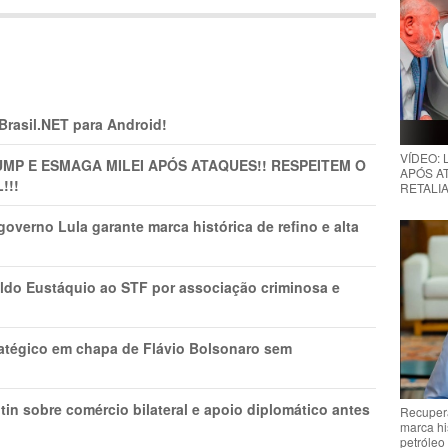
 Brasil.NET para Android!
VÍDEO:
MP E ESMAGA MILEI APÓS ATAQUES!! RESPEITEM O
APÓS AT
!!!
RETALIA
overno Lula garante marca histórica de refino e alta
do Eustáquio ao STF por associação criminosa e
tratégico em chapa de Flávio Bolsonaro sem
in sobre comércio bilateral e apoio diplomático antes
Recupera
marca hi
petróleo