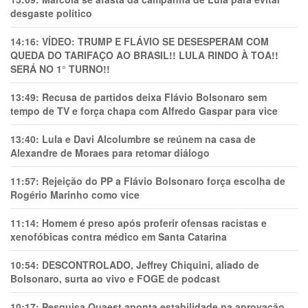
desgaste político
14:16:
VÍDEO: TRUMP E FLÁVIO SE DESESPERAM COM
QUEDA DO TARIFAÇO AO BRASIL!! LULA RINDO À TOA!!
SERÁ NO 1° TURNO!!
13:49:
Recusa de partidos deixa Flávio Bolsonaro sem
tempo de TV e força chapa com Alfredo Gaspar para vice
13:40:
Lula e Davi Alcolumbre se reúnem na casa de
Alexandre de Moraes para retomar diálogo
11:57:
Rejeição do PP a Flávio Bolsonaro força escolha de
Rogério Marinho como vice
11:14:
Homem é preso após proferir ofensas racistas e
xenofóbicas contra médico em Santa Catarina
10:54:
DESCONTROLADO, Jeffrey Chiquini, aliado de
Bolsonaro, surta ao vivo e FOGE de podcast
10:17:
Pesquisa Quaest aponta estabilidade na aprovação