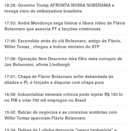
18:28:
Governo Trump AFRONTA NOSSA SOBERANIA e
revoga visto de embaixadora brasileira
17:53:
André Mendonça nega liminar e libera vídeo de Flávio
Bolsonaro que associa PT a facções criminosas
17:40:
Escondido atrás do clã Bolsonaro, amigo de Flávio,
Willer Tomaz , chegou a indicar ministro do STF
17:08:
Operação Sem Desconto mira filho mais corrupto de
Jair Bolsonaro, afirma Lindbergh
17:01:
Chapa de Flávio Bolsonaro sofre debandada de
aliados e PL é forçado a disputar com chapa pura
16:59:
Industrializar minerais críticos pode injetar R$ 192 bi
no PIB e criar 750 mil empregos no Brasil
15:42:
Balcão de negócios e as conexões sombrias com
Willer Tomaz apavoram Flávio Bolsonaro
13:34:
Defesa de Lulinha denuncia "pesca probatória" e