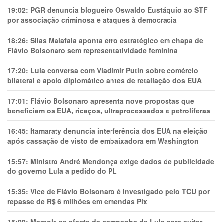
19:02:
PGR denuncia blogueiro Oswaldo Eustáquio ao STF
por associação criminosa e ataques à democracia
18:26:
Silas Malafaia aponta erro estratégico em chapa de
Flávio Bolsonaro sem representatividade feminina
17:20:
Lula conversa com Vladimir Putin sobre comércio
bilateral e apoio diplomático antes de retaliação dos EUA
17:01:
Flávio Bolsonaro apresenta nove propostas que
beneficiam os EUA, ricaços, ultraprocessados e petrolíferas
16:45:
Itamaraty denuncia interferência dos EUA na eleição
após cassação de visto de embaixadora em Washington
15:57:
Ministro André Mendonça exige dados de publicidade
do governo Lula a pedido do PL
15:35:
Vice de Flávio Bolsonaro é investigado pelo TCU por
repasse de R$ 6 milhões em emendas Pix
15:09:
Marcola se afasta da campanha de Lula para evitar