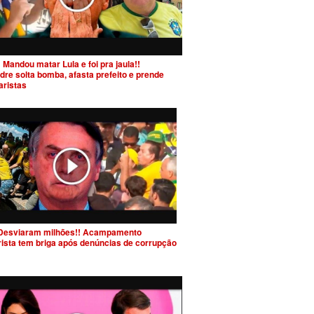
 Mandou matar Lula e foi pra jaula!!
dre solta bomba, afasta prefeito e prende
aristas
Desviaram milhões!! Acampamento
rista tem briga após denúncias de corrupção