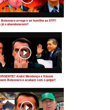
 Bolsonaro arrega e se humilha ao STF!!
s já o abandonaram!!
URGENTE!! André Mendonça e Kássio
raem Bolsonaro e acabam com o golpe!!