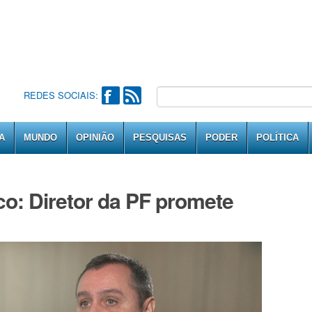
REDES SOCIAIS:
A
MUNDO
OPINIÃO
PESQUISAS
PODER
POLÍTICA
co: Diretor da PF promete