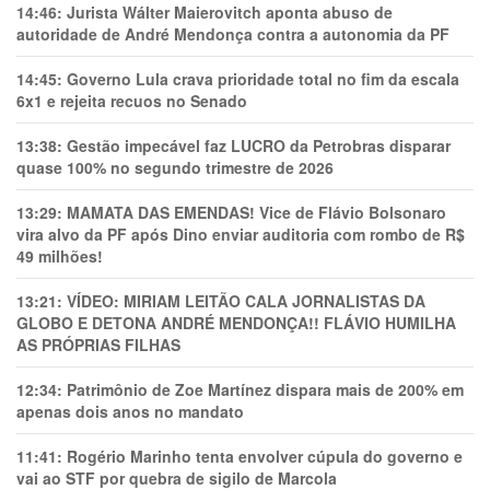
14:46:
Jurista Wálter Maierovitch aponta abuso de
autoridade de André Mendonça contra a autonomia da PF
14:45:
Governo Lula crava prioridade total no fim da escala
6x1 e rejeita recuos no Senado
13:38:
Gestão impecável faz LUCRO da Petrobras disparar
quase 100% no segundo trimestre de 2026
13:29:
MAMATA DAS EMENDAS! Vice de Flávio Bolsonaro
vira alvo da PF após Dino enviar auditoria com rombo de R$
49 milhões!
13:21:
VÍDEO: MIRIAM LEITÃO CALA JORNALISTAS DA
GLOBO E DETONA ANDRÉ MENDONÇA!! FLÁVIO HUMILHA
AS PRÓPRIAS FILHAS
12:34:
Patrimônio de Zoe Martínez dispara mais de 200% em
apenas dois anos no mandato
11:41:
Rogério Marinho tenta envolver cúpula do governo e
vai ao STF por quebra de sigilo de Marcola