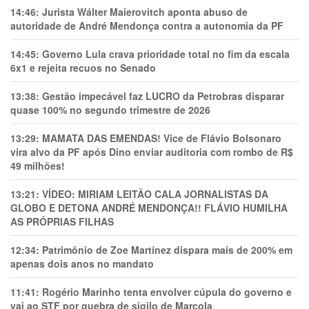
14:46:
Jurista Wálter Maierovitch aponta abuso de
autoridade de André Mendonça contra a autonomia da PF
14:45:
Governo Lula crava prioridade total no fim da escala
6x1 e rejeita recuos no Senado
13:38:
Gestão impecável faz LUCRO da Petrobras disparar
quase 100% no segundo trimestre de 2026
13:29:
MAMATA DAS EMENDAS! Vice de Flávio Bolsonaro
vira alvo da PF após Dino enviar auditoria com rombo de R$
49 milhões!
13:21:
VÍDEO: MIRIAM LEITÃO CALA JORNALISTAS DA
GLOBO E DETONA ANDRÉ MENDONÇA!! FLÁVIO HUMILHA
AS PRÓPRIAS FILHAS
12:34:
Patrimônio de Zoe Martínez dispara mais de 200% em
apenas dois anos no mandato
11:41:
Rogério Marinho tenta envolver cúpula do governo e
vai ao STF por quebra de sigilo de Marcola