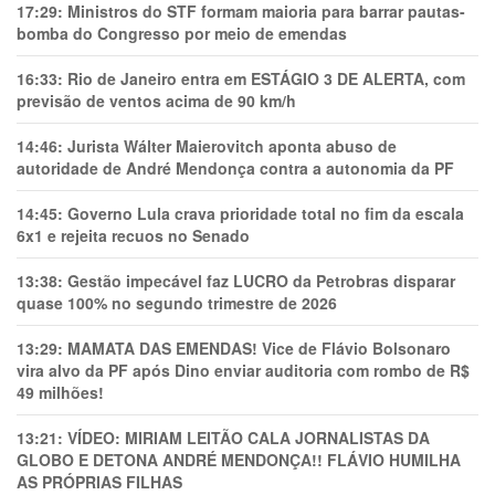
17:29:
Ministros do STF formam maioria para barrar pautas-
bomba do Congresso por meio de emendas
16:33:
Rio de Janeiro entra em ESTÁGIO 3 DE ALERTA, com
previsão de ventos acima de 90 km/h
14:46:
Jurista Wálter Maierovitch aponta abuso de
autoridade de André Mendonça contra a autonomia da PF
14:45:
Governo Lula crava prioridade total no fim da escala
6x1 e rejeita recuos no Senado
13:38:
Gestão impecável faz LUCRO da Petrobras disparar
quase 100% no segundo trimestre de 2026
13:29:
MAMATA DAS EMENDAS! Vice de Flávio Bolsonaro
vira alvo da PF após Dino enviar auditoria com rombo de R$
49 milhões!
13:21:
VÍDEO: MIRIAM LEITÃO CALA JORNALISTAS DA
GLOBO E DETONA ANDRÉ MENDONÇA!! FLÁVIO HUMILHA
AS PRÓPRIAS FILHAS