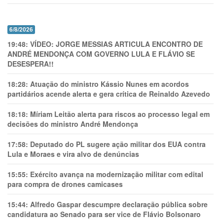
6/8/2026
19:48:
VÍDEO: JORGE MESSIAS ARTICULA ENCONTRO DE
ANDRÉ MENDONÇA COM GOVERNO LULA E FLÁVIO SE
DESESPERA!!
18:28:
Atuação do ministro Kássio Nunes em acordos
partidários acende alerta e gera crítica de Reinaldo Azevedo
18:18:
Míriam Leitão alerta para riscos ao processo legal em
decisões do ministro André Mendonça
17:58:
Deputado do PL sugere ação militar dos EUA contra
Lula e Moraes e vira alvo de denúncias
15:55:
Exército avança na modernização militar com edital
para compra de drones camicases
15:44:
Alfredo Gaspar descumpre declaração pública sobre
candidatura ao Senado para ser vice de Flávio Bolsonaro