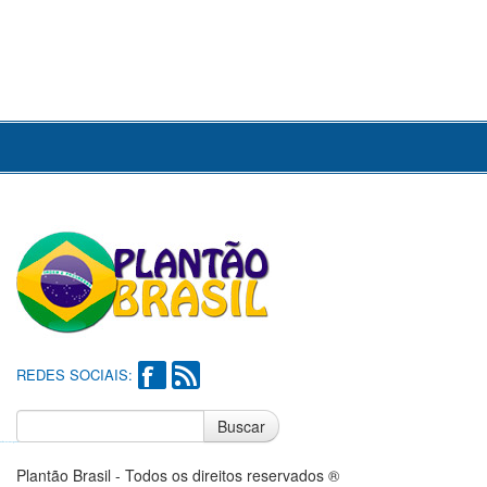
REDES SOCIAIS:
Buscar
Notícias do Flamengo
Notícias do Corinthians
Plantão Brasil - Todos os direitos reservados ®