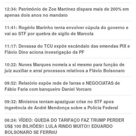
12:34:
Patrimônio de Zoe Martínez dispara mais de 200% em
apenas dois anos no mandato
11:41:
Rogério Marinho tenta envolver cúpula do governo e
vai ao STF por quebra de sigilo de Marcola
11:17:
Devassa do TCU expõe escândalo das emendas PIX e
Flávio Dino aciona investigação da PF
10:22:
Nunes Marques nomeia a si mesmo para função de
juiz auxiliar e atrai processos relativos a Flávio Bolsonaro
09:52:
Relatório expõe rede de farras e NEGOCIATAS de
Fábio Faria com banqueiro Daniel Vorcaro
09:32:
Ministros tentam apaziguar crise no STF apos
ingerência de André Mendonça sobre a Polícia Federal
08:24:
VÍDEO: QUEDA DO TARIFAÇO FAZ TRUMP PERDER
US$ 100 BILHÕES!! LULA RINDO MUITO!! EDUARDO
BOLSONARO SE FERR0U