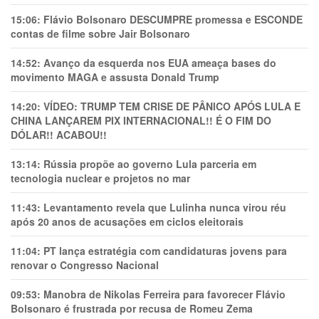
15:06:
Flávio Bolsonaro DESCUMPRE promessa e ESCONDE
contas de filme sobre Jair Bolsonaro
14:52:
Avanço da esquerda nos EUA ameaça bases do
movimento MAGA e assusta Donald Trump
14:20:
VÍDEO: TRUMP TEM CRlSE DE PÂNlCO APÓS LULA E
CHINA LANÇAREM PIX INTERNACIONAL!! É O FIM DO
DÓLAR!! ACABOU!!
13:14:
Rússia propõe ao governo Lula parceria em
tecnologia nuclear e projetos no mar
11:43:
Levantamento revela que Lulinha nunca virou réu
após 20 anos de acusações em ciclos eleitorais
11:04:
PT lança estratégia com candidaturas jovens para
renovar o Congresso Nacional
09:53:
Manobra de Nikolas Ferreira para favorecer Flávio
Bolsonaro é frustrada por recusa de Romeu Zema