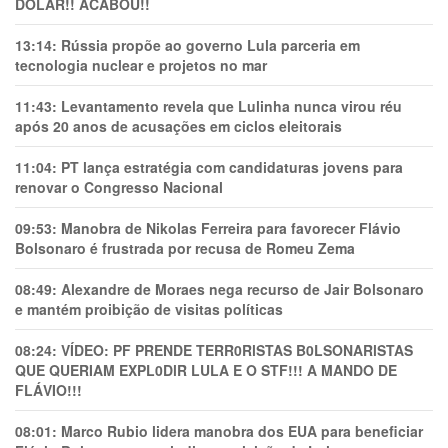
DÓLAR!! ACABOU!!
13:14:
Rússia propõe ao governo Lula parceria em
tecnologia nuclear e projetos no mar
11:43:
Levantamento revela que Lulinha nunca virou réu
após 20 anos de acusações em ciclos eleitorais
11:04:
PT lança estratégia com candidaturas jovens para
renovar o Congresso Nacional
09:53:
Manobra de Nikolas Ferreira para favorecer Flávio
Bolsonaro é frustrada por recusa de Romeu Zema
08:49:
Alexandre de Moraes nega recurso de Jair Bolsonaro
e mantém proibição de visitas políticas
08:24:
VÍDEO: PF PRENDE TERR0RlSTAS B0LSONARlSTAS
QUE QUERIAM EXPL0DlR LULA E O STF!!! A MANDO DE
FLÁVIO!!!
08:01:
Marco Rubio lidera manobra dos EUA para beneficiar