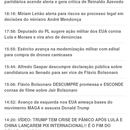
partidários acende alerta e gera crítica de Reinaldo Azevedo
18:18:
Míriam Leitão alerta para riscos ao processo legal em
decisões do ministro André Mendonça
17:58:
Deputado do PL sugere ação militar dos EUA contra
Lula e Moraes e vira alvo de denúncias
15:55:
Exército avança na modernização militar com edital
para compra de drones camicases
15:44:
Alfredo Gaspar descumpre declaração pública sobre
candidatura ao Senado para ser vice de Flávio Bolsonaro
15:06:
Flávio Bolsonaro DESCUMPRE promessa e ESCONDE
contas de filme sobre Jair Bolsonaro
14:52:
Avanço da esquerda nos EUA ameaça bases do
movimento MAGA e assusta Donald Trump
14:20:
VÍDEO: TRUMP TEM CRlSE DE PÂNlCO APÓS LULA E
CHINA LANÇAREM PIX INTERNACIONAL!! É O FIM DO