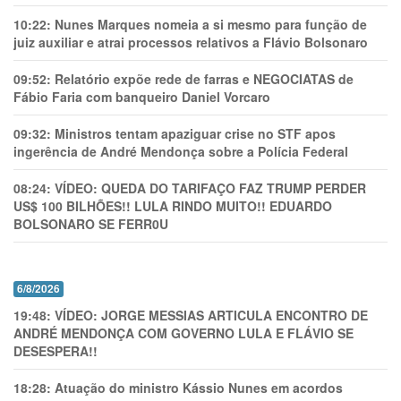
10:22:
Nunes Marques nomeia a si mesmo para função de
juiz auxiliar e atrai processos relativos a Flávio Bolsonaro
09:52:
Relatório expõe rede de farras e NEGOCIATAS de
Fábio Faria com banqueiro Daniel Vorcaro
09:32:
Ministros tentam apaziguar crise no STF apos
ingerência de André Mendonça sobre a Polícia Federal
08:24:
VÍDEO: QUEDA DO TARIFAÇO FAZ TRUMP PERDER
US$ 100 BILHÕES!! LULA RINDO MUITO!! EDUARDO
BOLSONARO SE FERR0U
6/8/2026
19:48:
VÍDEO: JORGE MESSIAS ARTICULA ENCONTRO DE
ANDRÉ MENDONÇA COM GOVERNO LULA E FLÁVIO SE
DESESPERA!!
18:28:
Atuação do ministro Kássio Nunes em acordos