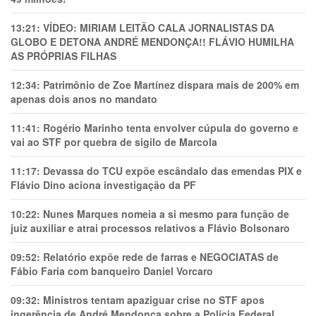
13:21:
VÍDEO: MIRIAM LEITÃO CALA JORNALISTAS DA
GLOBO E DETONA ANDRÉ MENDONÇA!! FLÁVIO HUMILHA
AS PRÓPRIAS FILHAS
12:34:
Patrimônio de Zoe Martínez dispara mais de 200% em
apenas dois anos no mandato
11:41:
Rogério Marinho tenta envolver cúpula do governo e
vai ao STF por quebra de sigilo de Marcola
11:17:
Devassa do TCU expõe escândalo das emendas PIX e
Flávio Dino aciona investigação da PF
10:22:
Nunes Marques nomeia a si mesmo para função de
juiz auxiliar e atrai processos relativos a Flávio Bolsonaro
09:52:
Relatório expõe rede de farras e NEGOCIATAS de
Fábio Faria com banqueiro Daniel Vorcaro
09:32:
Ministros tentam apaziguar crise no STF apos
ingerência de André Mendonça sobre a Polícia Federal