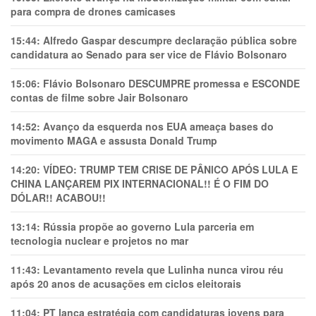
para compra de drones camicases
15:44:
Alfredo Gaspar descumpre declaração pública sobre
candidatura ao Senado para ser vice de Flávio Bolsonaro
15:06:
Flávio Bolsonaro DESCUMPRE promessa e ESCONDE
contas de filme sobre Jair Bolsonaro
14:52:
Avanço da esquerda nos EUA ameaça bases do
movimento MAGA e assusta Donald Trump
14:20:
VÍDEO: TRUMP TEM CRlSE DE PÂNlCO APÓS LULA E
CHINA LANÇAREM PIX INTERNACIONAL!! É O FIM DO
DÓLAR!! ACABOU!!
13:14:
Rússia propõe ao governo Lula parceria em
tecnologia nuclear e projetos no mar
11:43:
Levantamento revela que Lulinha nunca virou réu
após 20 anos de acusações em ciclos eleitorais
11:04:
PT lança estratégia com candidaturas jovens para