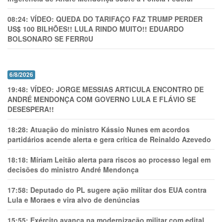
08:24:
VÍDEO: QUEDA DO TARIFAÇO FAZ TRUMP PERDER
US$ 100 BILHÕES!! LULA RINDO MUITO!! EDUARDO
BOLSONARO SE FERR0U
6/8/2026
19:48:
VÍDEO: JORGE MESSIAS ARTICULA ENCONTRO DE
ANDRÉ MENDONÇA COM GOVERNO LULA E FLÁVIO SE
DESESPERA!!
18:28:
Atuação do ministro Kássio Nunes em acordos
partidários acende alerta e gera crítica de Reinaldo Azevedo
18:18:
Míriam Leitão alerta para riscos ao processo legal em
decisões do ministro André Mendonça
17:58:
Deputado do PL sugere ação militar dos EUA contra
Lula e Moraes e vira alvo de denúncias
15:55:
Exército avança na modernização militar com edital