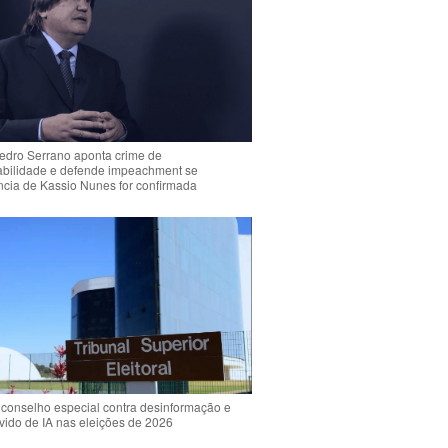
Pedro Serrano aponta crime de
abilidade e defende impeachment se
ência de Kassio Nunes for confirmada
 conselho especial contra desinformação e
vido de IA nas eleições de 2026