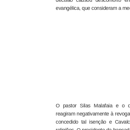
evangélica, que consideram a med
O pastor Silas Malafaia e o d
reagiram negativamente à revog
concedido tal isenção e Caval
religiões. O presidente da banca