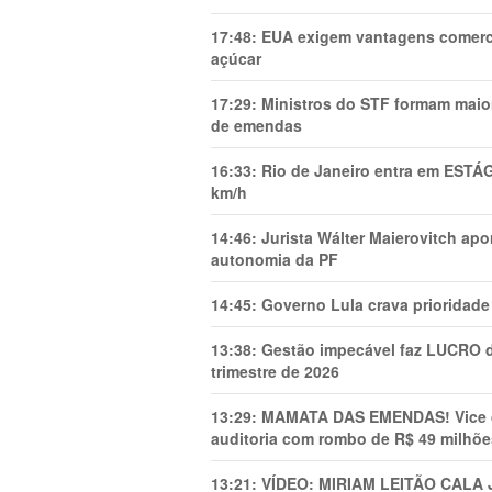
17:48:
EUA exigem vantagens comercia
açúcar
17:29:
Ministros do STF formam maio
de emendas
16:33:
Rio de Janeiro entra em ESTÁ
km/h
14:46:
Jurista Wálter Maierovitch ap
autonomia da PF
14:45:
Governo Lula crava prioridade 
13:38:
Gestão impecável faz LUCRO d
trimestre de 2026
13:29:
MAMATA DAS EMENDAS! Vice de 
auditoria com rombo de R$ 49 milhõe
13:21:
VÍDEO: MIRIAM LEITÃO CAL