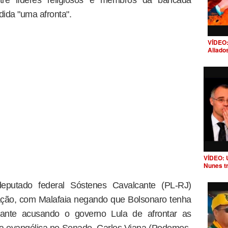
ida "uma afronta".
VÍDEO:
Aliado
VÍDEO: 
Nunes t
eputado federal Sóstenes Cavalcante (PL-RJ)
ação, com Malafaia negando que Bolsonaro tenha
cante acusando o governo Lula de afrontar as
da evangélica no Senado, Carlos Viana (Podemos-