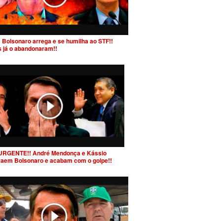
 Bolsonaro arrega e se humilha ao STF!!
s já o abandonaram!!
URGENTE!! André Mendonça e Kássio
raem Bolsonaro e acabam com o golpe!!