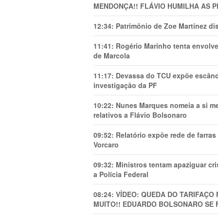
MENDONÇA!! FLÁVIO HUMILHA AS P
12:34:
Patrimônio de Zoe Martínez d
11:41:
Rogério Marinho tenta envolve
de Marcola
11:17:
Devassa do TCU expõe escânda
investigação da PF
10:22:
Nunes Marques nomeia a si mes
relativos a Flávio Bolsonaro
09:52:
Relatório expõe rede de farra
Vorcaro
09:32:
Ministros tentam apaziguar c
a Polícia Federal
08:24:
VÍDEO: QUEDA DO TARIFAÇO 
MUITO!! EDUARDO BOLSONARO SE 