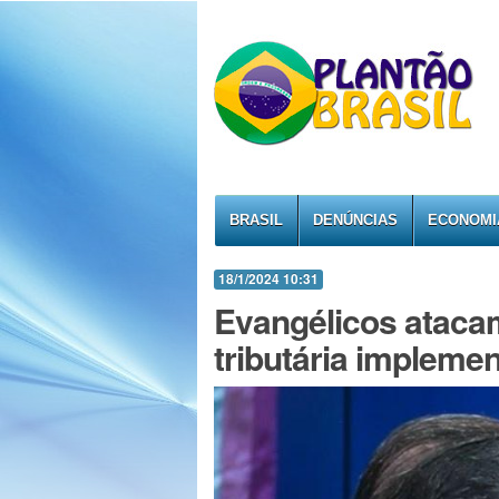
BRASIL
DENÚNCIAS
ECONOMI
18/1/2024 10:31
Evangélicos atacam
tributária impleme