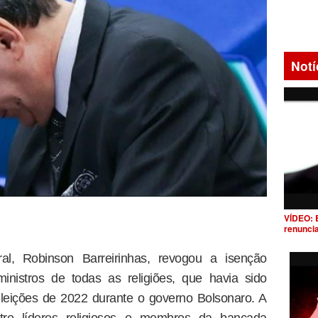
Notí
VÍDEO: 
renunci
al, Robinson Barreirinhas, revogou a isenção
ministros de todas as religiões, que havia sido
leições de 2022 durante o governo Bolsonaro. A
tre líderes religiosos e membros da bancada