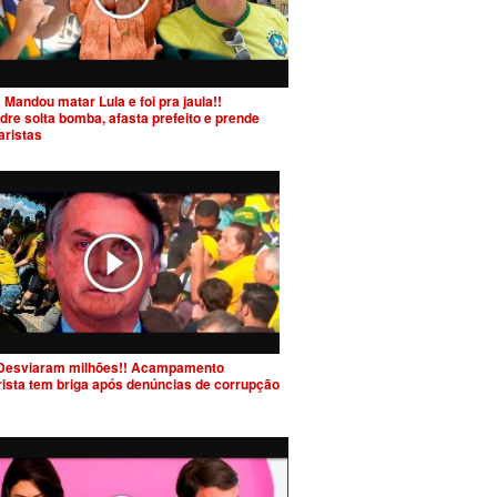
 Mandou matar Lula e foi pra jaula!!
dre solta bomba, afasta prefeito e prende
aristas
Desviaram milhões!! Acampamento
rista tem briga após denúncias de corrupção