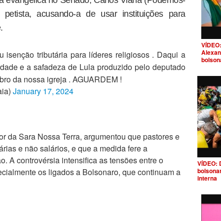
etista, acusando-a de usar instituições para
.
VÍDEO:
Alexan
senção tributária para líderes religiosos . Daqui a
bolson
dade e a safadeza de Lula produzido pelo deputado
bro da nossa igreja . AGUARDEM !
aia)
January 17, 2024
r da Sara Nossa Terra, argumentou que pastores e
ias e não salários, e que a medida fere a
o. A controvérsia intensifica as tensões entre o
VÍDEO: 
ecialmente os ligados a Bolsonaro, que continuam a
bolsona
interna