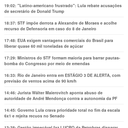
19:02:
"Latino-americano frustrado": Lula rebate acusações
de secretário de Donald Trump
18:37:
STF impõe derrota a Alexandre de Moraes e acolhe
recurso de Defensoria em caso do 8 de Janeiro
17:48:
EUA exigem vantagens comerciais do Brasil para
liberar quase 60 mil toneladas de açúcar
17:29:
Ministros do STF formam maioria para barrar pautas-
bomba do Congresso por meio de emendas
16:33:
Rio de Janeiro entra em ESTÁGIO 3 DE ALERTA, com
previsão de ventos acima de 90 km/h
14:46:
Jurista Wálter Maierovitch aponta abuso de
autoridade de André Mendonça contra a autonomia da PF
14:45:
Governo Lula crava prioridade total no fim da escala
6x1 e rejeita recuos no Senado
13:38:
Gestão impecável faz LUCRO da Petrobras disparar