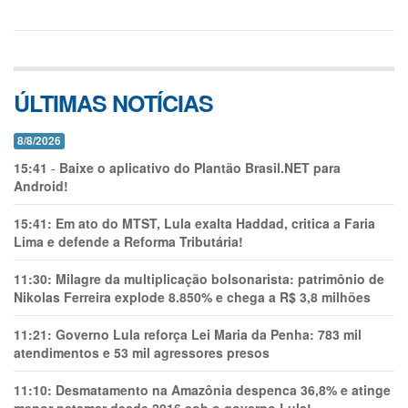
ÚLTIMAS NOTÍCIAS
8/8/2026
15:41
-
Baixe o aplicativo do Plantão Brasil.NET para
Android!
15:41:
Em ato do MTST, Lula exalta Haddad, critica a Faria
Lima e defende a Reforma Tributária!
11:30:
Milagre da multiplicação bolsonarista: patrimônio de
Nikolas Ferreira explode 8.850% e chega a R$ 3,8 milhões
11:21:
Governo Lula reforça Lei Maria da Penha: 783 mil
atendimentos e 53 mil agressores presos
11:10:
Desmatamento na Amazônia despenca 36,8% e atinge
menor patamar desde 2016 sob o governo Lula!