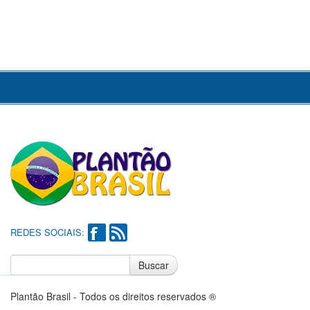
REDES SOCIAIS:
Buscar
Notícias do Flamengo
Notícias do Corinthians
Plantão Brasil - Todos os direitos reservados ®