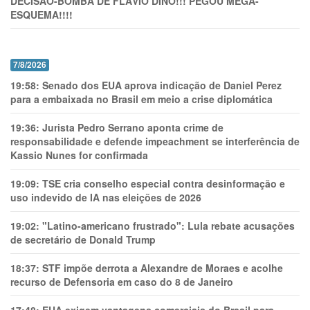
DECISÃO-BOMBA DE FLÁVIO DINO!!! PEGOU MEGA-
ESQUEMA!!!!
7/8/2026
19:58:
Senado dos EUA aprova indicação de Daniel Perez
para a embaixada no Brasil em meio a crise diplomática
19:36:
Jurista Pedro Serrano aponta crime de
responsabilidade e defende impeachment se interferência de
Kassio Nunes for confirmada
19:09:
TSE cria conselho especial contra desinformação e
uso indevido de IA nas eleições de 2026
19:02:
"Latino-americano frustrado": Lula rebate acusações
de secretário de Donald Trump
18:37:
STF impõe derrota a Alexandre de Moraes e acolhe
recurso de Defensoria em caso do 8 de Janeiro