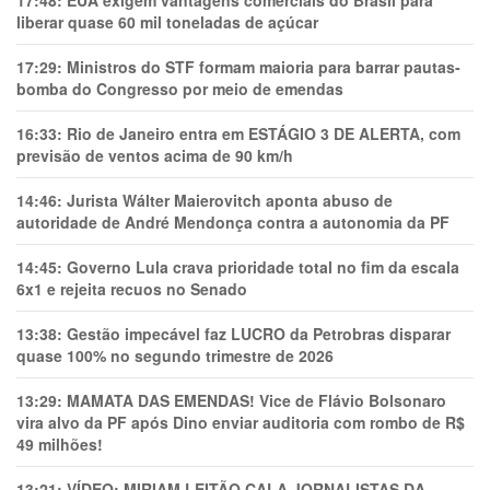
17:48:
EUA exigem vantagens comerciais do Brasil para
liberar quase 60 mil toneladas de açúcar
17:29:
Ministros do STF formam maioria para barrar pautas-
bomba do Congresso por meio de emendas
16:33:
Rio de Janeiro entra em ESTÁGIO 3 DE ALERTA, com
previsão de ventos acima de 90 km/h
14:46:
Jurista Wálter Maierovitch aponta abuso de
autoridade de André Mendonça contra a autonomia da PF
14:45:
Governo Lula crava prioridade total no fim da escala
6x1 e rejeita recuos no Senado
13:38:
Gestão impecável faz LUCRO da Petrobras disparar
quase 100% no segundo trimestre de 2026
13:29:
MAMATA DAS EMENDAS! Vice de Flávio Bolsonaro
vira alvo da PF após Dino enviar auditoria com rombo de R$
49 milhões!
13:21:
VÍDEO: MIRIAM LEITÃO CALA JORNALISTAS DA