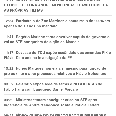
GLOBO E DETONA ANDRÉ MENDONÇA!! FLÁVIO HUMILHA
AS PRÓPRIAS FILHAS
12:34:
Patrimônio de Zoe Martínez dispara mais de 200% em
apenas dois anos no mandato
11:41:
Rogério Marinho tenta envolver cúpula do governo e
vai ao STF por quebra de sigilo de Marcola
11:17:
Devassa do TCU expõe escândalo das emendas PIX e
Flávio Dino aciona investigação da PF
10:22:
Nunes Marques nomeia a si mesmo para função de
juiz auxiliar e atrai processos relativos a Flávio Bolsonaro
09:52:
Relatório expõe rede de farras e NEGOCIATAS de
Fábio Faria com banqueiro Daniel Vorcaro
09:32:
Ministros tentam apaziguar crise no STF apos
ingerência de André Mendonça sobre a Polícia Federal
08:24:
VÍDEO: QUEDA DO TARIFAÇO FAZ TRUMP PERDER