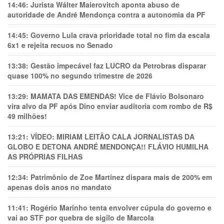
14:46:
Jurista Wálter Maierovitch aponta abuso de
autoridade de André Mendonça contra a autonomia da PF
14:45:
Governo Lula crava prioridade total no fim da escala
6x1 e rejeita recuos no Senado
13:38:
Gestão impecável faz LUCRO da Petrobras disparar
quase 100% no segundo trimestre de 2026
13:29:
MAMATA DAS EMENDAS! Vice de Flávio Bolsonaro
vira alvo da PF após Dino enviar auditoria com rombo de R$
49 milhões!
13:21:
VÍDEO: MIRIAM LEITÃO CALA JORNALISTAS DA
GLOBO E DETONA ANDRÉ MENDONÇA!! FLÁVIO HUMILHA
AS PRÓPRIAS FILHAS
12:34:
Patrimônio de Zoe Martínez dispara mais de 200% em
apenas dois anos no mandato
11:41:
Rogério Marinho tenta envolver cúpula do governo e
vai ao STF por quebra de sigilo de Marcola