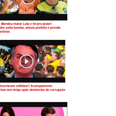
 Mandou matar Lula e foi pra jaula!!
dre solta bomba, afasta prefeito e prende
aristas
Desviaram milhões!! Acampamento
rista tem briga após denúncias de corrupção