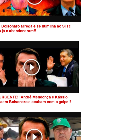
 Bolsonaro arrega e se humilha ao STF!!
s já o abandonaram!!
URGENTE!! André Mendonça e Kássio
raem Bolsonaro e acabam com o golpe!!