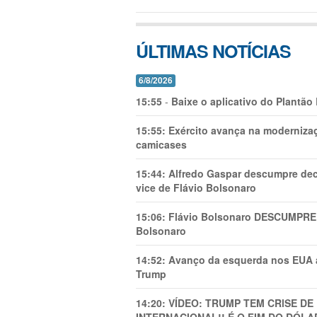
ÚLTIMAS NOTÍCIAS
6/8/2026
15:55
-
Baixe o aplicativo do Plantão
15:55:
Exército avança na modernizaç
camicases
15:44:
Alfredo Gaspar descumpre dec
vice de Flávio Bolsonaro
15:06:
Flávio Bolsonaro DESCUMPRE 
Bolsonaro
14:52:
Avanço da esquerda nos EUA
Trump
14:20:
VÍDEO: TRUMP TEM CRlSE DE
INTERNACIONAL!! É O FIM DO DÓLA