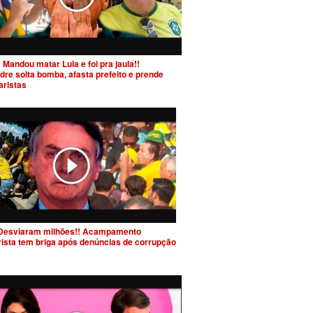
 Mandou matar Lula e foi pra jaula!!
dre solta bomba, afasta prefeito e prende
aristas
Desviaram milhões!! Acampamento
rista tem briga após denúncias de corrupção