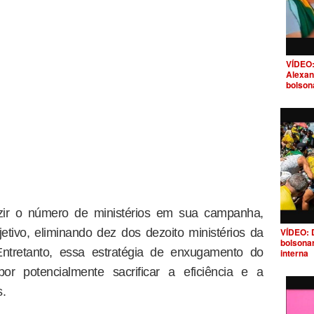
VÍDEO:
Alexan
bolson
uzir o número de ministérios em sua campanha,
etivo, eliminando dez dos dezoito ministérios da
VÍDEO: 
bolsona
Entretanto, essa estratégia de enxugamento do
interna
or potencialmente sacrificar a eficiência e a
s.