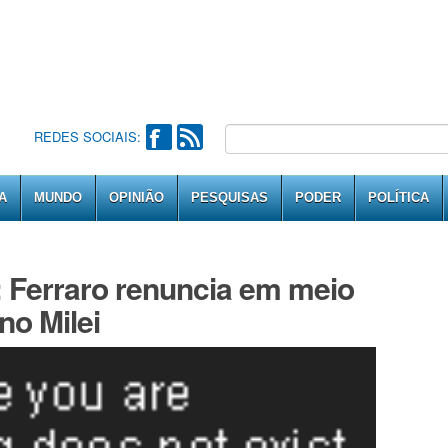
REDES SOCIAIS:
A
MUNDO
OPINIÃO
PESQUISAS
PODER
POLÍTICA
: Ferraro renuncia em meio
no Milei