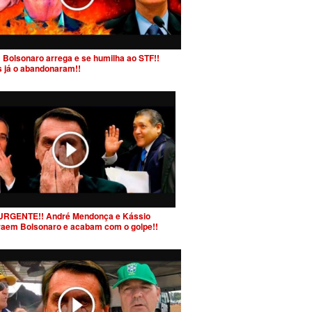
 Bolsonaro arrega e se humilha ao STF!!
s já o abandonaram!!
URGENTE!! André Mendonça e Kássio
raem Bolsonaro e acabam com o golpe!!