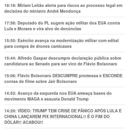
18:18:
Míriam Leitão alerta para riscos ao processo legal em
decisões do ministro André Mendonça
17:58:
Deputado do PL sugere ação militar dos EUA contra
Lula e Moraes e vira alvo de denúncias
15:55:
Exército avança na modernização militar com edital
para compra de drones camicases
15:44:
Alfredo Gaspar descumpre declaração pública sobre
candidatura ao Senado para ser vice de Flávio Bolsonaro
15:06:
Flávio Bolsonaro DESCUMPRE promessa e ESCONDE
contas de filme sobre Jair Bolsonaro
14:52:
Avanço da esquerda nos EUA ameaça bases do
movimento MAGA e assusta Donald Trump
14:20:
VÍDEO: TRUMP TEM CRlSE DE PÂNlCO APÓS LULA E
CHINA LANÇAREM PIX INTERNACIONAL!! É O FIM DO
DÓLAR!! ACABOU!!