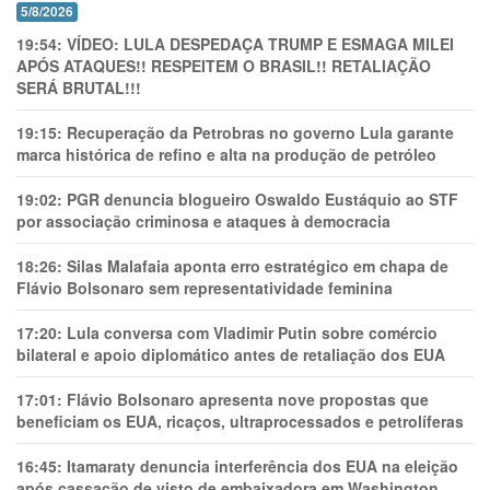
5/8/2026
19:54:
VÍDEO: LULA DESPEDAÇA TRUMP E ESMAGA MILEI
APÓS ATAQUES!! RESPEITEM O BRASIL!! RETALIAÇÃO
SERÁ BRUTAL!!!
19:15:
Recuperação da Petrobras no governo Lula garante
marca histórica de refino e alta na produção de petróleo
19:02:
PGR denuncia blogueiro Oswaldo Eustáquio ao STF
por associação criminosa e ataques à democracia
18:26:
Silas Malafaia aponta erro estratégico em chapa de
Flávio Bolsonaro sem representatividade feminina
17:20:
Lula conversa com Vladimir Putin sobre comércio
bilateral e apoio diplomático antes de retaliação dos EUA
17:01:
Flávio Bolsonaro apresenta nove propostas que
beneficiam os EUA, ricaços, ultraprocessados e petrolíferas
16:45:
Itamaraty denuncia interferência dos EUA na eleição
após cassação de visto de embaixadora em Washington