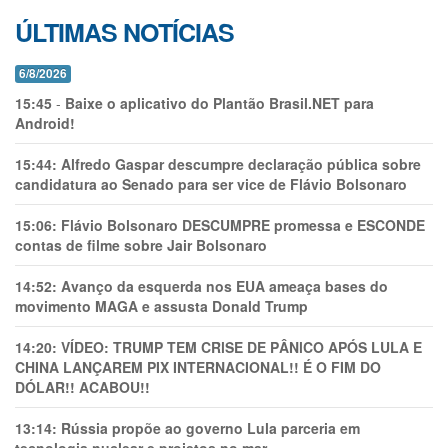
ÚLTIMAS NOTÍCIAS
6/8/2026
15:45
-
Baixe o aplicativo do Plantão Brasil.NET para
Android!
15:44:
Alfredo Gaspar descumpre declaração pública sobre
candidatura ao Senado para ser vice de Flávio Bolsonaro
15:06:
Flávio Bolsonaro DESCUMPRE promessa e ESCONDE
contas de filme sobre Jair Bolsonaro
14:52:
Avanço da esquerda nos EUA ameaça bases do
movimento MAGA e assusta Donald Trump
14:20:
VÍDEO: TRUMP TEM CRlSE DE PÂNlCO APÓS LULA E
CHINA LANÇAREM PIX INTERNACIONAL!! É O FIM DO
DÓLAR!! ACABOU!!
13:14:
Rússia propõe ao governo Lula parceria em
tecnologia nuclear e projetos no mar