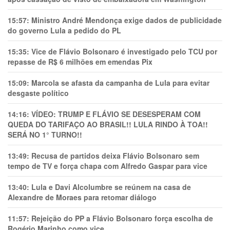
15:57:
Ministro André Mendonça exige dados de publicidade
do governo Lula a pedido do PL
15:35:
Vice de Flávio Bolsonaro é investigado pelo TCU por
repasse de R$ 6 milhões em emendas Pix
15:09:
Marcola se afasta da campanha de Lula para evitar
desgaste político
14:16:
VÍDEO: TRUMP E FLÁVIO SE DESESPERAM COM
QUEDA DO TARIFAÇO AO BRASIL!! LULA RINDO À TOA!!
SERÁ NO 1° TURNO!!
13:49:
Recusa de partidos deixa Flávio Bolsonaro sem
tempo de TV e força chapa com Alfredo Gaspar para vice
13:40:
Lula e Davi Alcolumbre se reúnem na casa de
Alexandre de Moraes para retomar diálogo
11:57:
Rejeição do PP a Flávio Bolsonaro força escolha de
Rogério Marinho como vice