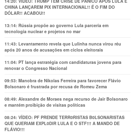
14:20:
VÍDEO: TRUMP TEM CRlSE DE PÂNlCO APÓS LULA E
CHINA LANÇAREM PIX INTERNACIONAL!! É O FIM DO
DÓLAR!! ACABOU!!
13:14:
Rússia propõe ao governo Lula parceria em
tecnologia nuclear e projetos no mar
11:43:
Levantamento revela que Lulinha nunca virou réu
após 20 anos de acusações em ciclos eleitorais
11:04:
PT lança estratégia com candidaturas jovens para
renovar o Congresso Nacional
09:53:
Manobra de Nikolas Ferreira para favorecer Flávio
Bolsonaro é frustrada por recusa de Romeu Zema
08:49:
Alexandre de Moraes nega recurso de Jair Bolsonaro
e mantém proibição de visitas políticas
08:24:
VÍDEO: PF PRENDE TERR0RlSTAS B0LSONARlSTAS
QUE QUERIAM EXPL0DlR LULA E O STF!!! A MANDO DE
FLÁVIO!!!