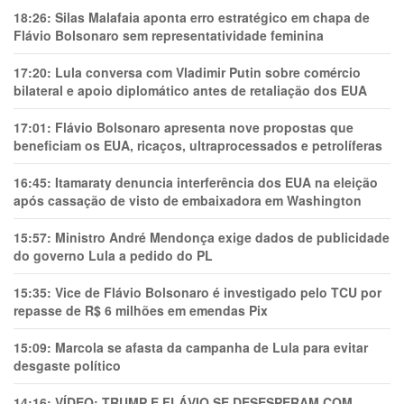
18:26:
Silas Malafaia aponta erro estratégico em chapa de
Flávio Bolsonaro sem representatividade feminina
17:20:
Lula conversa com Vladimir Putin sobre comércio
bilateral e apoio diplomático antes de retaliação dos EUA
17:01:
Flávio Bolsonaro apresenta nove propostas que
beneficiam os EUA, ricaços, ultraprocessados e petrolíferas
16:45:
Itamaraty denuncia interferência dos EUA na eleição
após cassação de visto de embaixadora em Washington
15:57:
Ministro André Mendonça exige dados de publicidade
do governo Lula a pedido do PL
15:35:
Vice de Flávio Bolsonaro é investigado pelo TCU por
repasse de R$ 6 milhões em emendas Pix
15:09:
Marcola se afasta da campanha de Lula para evitar
desgaste político
14:16:
VÍDEO: TRUMP E FLÁVIO SE DESESPERAM COM