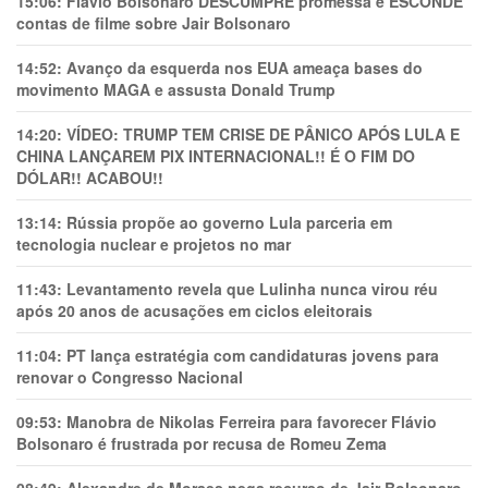
15:06:
Flávio Bolsonaro DESCUMPRE promessa e ESCONDE
contas de filme sobre Jair Bolsonaro
14:52:
Avanço da esquerda nos EUA ameaça bases do
movimento MAGA e assusta Donald Trump
14:20:
VÍDEO: TRUMP TEM CRlSE DE PÂNlCO APÓS LULA E
CHINA LANÇAREM PIX INTERNACIONAL!! É O FIM DO
DÓLAR!! ACABOU!!
13:14:
Rússia propõe ao governo Lula parceria em
tecnologia nuclear e projetos no mar
11:43:
Levantamento revela que Lulinha nunca virou réu
após 20 anos de acusações em ciclos eleitorais
11:04:
PT lança estratégia com candidaturas jovens para
renovar o Congresso Nacional
09:53:
Manobra de Nikolas Ferreira para favorecer Flávio
Bolsonaro é frustrada por recusa de Romeu Zema