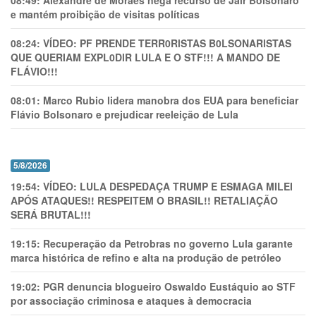
08:49:
Alexandre de Moraes nega recurso de Jair Bolsonaro
e mantém proibição de visitas políticas
08:24:
VÍDEO: PF PRENDE TERR0RlSTAS B0LSONARlSTAS
QUE QUERIAM EXPL0DlR LULA E O STF!!! A MANDO DE
FLÁVIO!!!
08:01:
Marco Rubio lidera manobra dos EUA para beneficiar
Flávio Bolsonaro e prejudicar reeleição de Lula
5/8/2026
19:54:
VÍDEO: LULA DESPEDAÇA TRUMP E ESMAGA MILEI
APÓS ATAQUES!! RESPEITEM O BRASIL!! RETALIAÇÃO
SERÁ BRUTAL!!!
19:15:
Recuperação da Petrobras no governo Lula garante
marca histórica de refino e alta na produção de petróleo
19:02:
PGR denuncia blogueiro Oswaldo Eustáquio ao STF
por associação criminosa e ataques à democracia