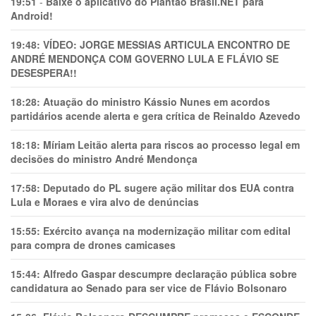
19:51
-
Baixe o aplicativo do Plantão Brasil.NET para
Android!
19:48:
VÍDEO: JORGE MESSIAS ARTICULA ENCONTRO DE
ANDRÉ MENDONÇA COM GOVERNO LULA E FLÁVIO SE
DESESPERA!!
18:28:
Atuação do ministro Kássio Nunes em acordos
partidários acende alerta e gera crítica de Reinaldo Azevedo
18:18:
Míriam Leitão alerta para riscos ao processo legal em
decisões do ministro André Mendonça
17:58:
Deputado do PL sugere ação militar dos EUA contra
Lula e Moraes e vira alvo de denúncias
15:55:
Exército avança na modernização militar com edital
para compra de drones camicases
15:44:
Alfredo Gaspar descumpre declaração pública sobre
candidatura ao Senado para ser vice de Flávio Bolsonaro