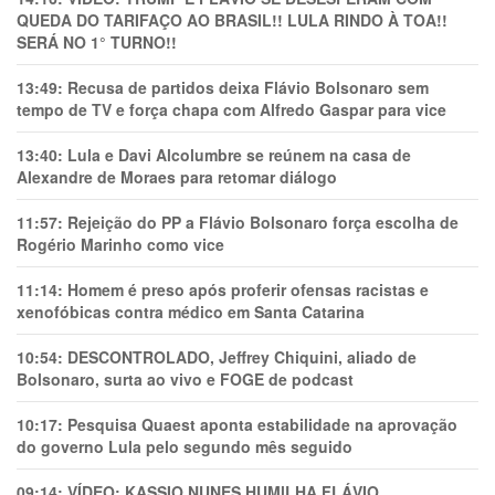
QUEDA DO TARIFAÇO AO BRASIL!! LULA RINDO À TOA!!
SERÁ NO 1° TURNO!!
13:49:
Recusa de partidos deixa Flávio Bolsonaro sem
tempo de TV e força chapa com Alfredo Gaspar para vice
13:40:
Lula e Davi Alcolumbre se reúnem na casa de
Alexandre de Moraes para retomar diálogo
11:57:
Rejeição do PP a Flávio Bolsonaro força escolha de
Rogério Marinho como vice
11:14:
Homem é preso após proferir ofensas racistas e
xenofóbicas contra médico em Santa Catarina
10:54:
DESCONTROLADO, Jeffrey Chiquini, aliado de
Bolsonaro, surta ao vivo e FOGE de podcast
10:17:
Pesquisa Quaest aponta estabilidade na aprovação
do governo Lula pelo segundo mês seguido
09:14:
VÍDEO: KASSIO NUNES HUMlLHA FLÁVIO