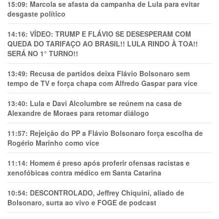
15:09:
Marcola se afasta da campanha de Lula para evitar
desgaste político
14:16:
VÍDEO: TRUMP E FLÁVIO SE DESESPERAM COM
QUEDA DO TARIFAÇO AO BRASIL!! LULA RINDO À TOA!!
SERÁ NO 1° TURNO!!
13:49:
Recusa de partidos deixa Flávio Bolsonaro sem
tempo de TV e força chapa com Alfredo Gaspar para vice
13:40:
Lula e Davi Alcolumbre se reúnem na casa de
Alexandre de Moraes para retomar diálogo
11:57:
Rejeição do PP a Flávio Bolsonaro força escolha de
Rogério Marinho como vice
11:14:
Homem é preso após proferir ofensas racistas e
xenofóbicas contra médico em Santa Catarina
10:54:
DESCONTROLADO, Jeffrey Chiquini, aliado de
Bolsonaro, surta ao vivo e FOGE de podcast