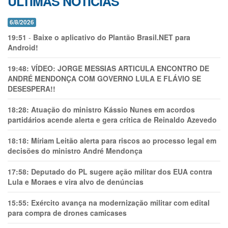
ÚLTIMAS NOTÍCIAS
6/8/2026
19:51
-
Baixe o aplicativo do Plantão Brasil.NET para
Android!
19:48:
VÍDEO: JORGE MESSIAS ARTICULA ENCONTRO DE
ANDRÉ MENDONÇA COM GOVERNO LULA E FLÁVIO SE
DESESPERA!!
18:28:
Atuação do ministro Kássio Nunes em acordos
partidários acende alerta e gera crítica de Reinaldo Azevedo
18:18:
Míriam Leitão alerta para riscos ao processo legal em
decisões do ministro André Mendonça
17:58:
Deputado do PL sugere ação militar dos EUA contra
Lula e Moraes e vira alvo de denúncias
15:55:
Exército avança na modernização militar com edital
para compra de drones camicases