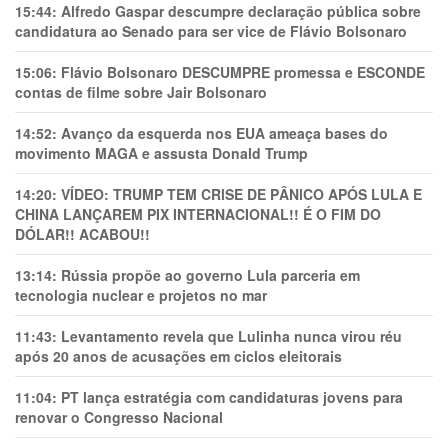
15:44:
Alfredo Gaspar descumpre declaração pública sobre
candidatura ao Senado para ser vice de Flávio Bolsonaro
15:06:
Flávio Bolsonaro DESCUMPRE promessa e ESCONDE
contas de filme sobre Jair Bolsonaro
14:52:
Avanço da esquerda nos EUA ameaça bases do
movimento MAGA e assusta Donald Trump
14:20:
VÍDEO: TRUMP TEM CRlSE DE PÂNlCO APÓS LULA E
CHINA LANÇAREM PIX INTERNACIONAL!! É O FIM DO
DÓLAR!! ACABOU!!
13:14:
Rússia propõe ao governo Lula parceria em
tecnologia nuclear e projetos no mar
11:43:
Levantamento revela que Lulinha nunca virou réu
após 20 anos de acusações em ciclos eleitorais
11:04:
PT lança estratégia com candidaturas jovens para
renovar o Congresso Nacional