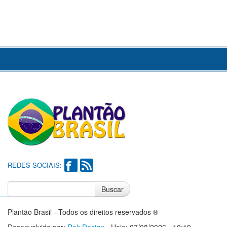
REDES SOCIAIS:
Buscar
Notícias do Flamengo
Notícias do Corinthians
Plantão Brasil - Todos os direitos reservados ®