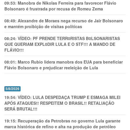
09:53:
Manobra de Nikolas Ferreira para favorecer Flávio
Bolsonaro é frustrada por recusa de Romeu Zema
08:49:
Alexandre de Moraes nega recurso de Jair Bolsonaro
e mantém proibição de visitas políticas
08:24:
VÍDEO: PF PRENDE TERR0RlSTAS B0LSONARlSTAS
QUE QUERIAM EXPL0DlR LULA E O STF!!! A MANDO DE
FLÁVIO!!!
08:01:
Marco Rubio lidera manobra dos EUA para beneficiar
Flávio Bolsonaro e prejudicar reeleição de Lula
5/8/2026
19:54:
VÍDEO: LULA DESPEDAÇA TRUMP E ESMAGA MILEI
APÓS ATAQUES!! RESPEITEM O BRASIL!! RETALIAÇÃO
SERÁ BRUTAL!!!
19:15:
Recuperação da Petrobras no governo Lula garante
marca histórica de refino e alta na produção de petróleo