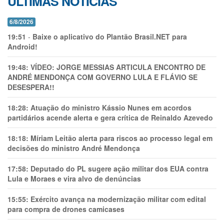
ÚLTIMAS NOTÍCIAS
6/8/2026
19:51
-
Baixe o aplicativo do Plantão Brasil.NET para
Android!
19:48:
VÍDEO: JORGE MESSIAS ARTICULA ENCONTRO DE
ANDRÉ MENDONÇA COM GOVERNO LULA E FLÁVIO SE
DESESPERA!!
18:28:
Atuação do ministro Kássio Nunes em acordos
partidários acende alerta e gera crítica de Reinaldo Azevedo
18:18:
Míriam Leitão alerta para riscos ao processo legal em
decisões do ministro André Mendonça
17:58:
Deputado do PL sugere ação militar dos EUA contra
Lula e Moraes e vira alvo de denúncias
15:55:
Exército avança na modernização militar com edital
para compra de drones camicases