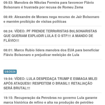
09:53:
Manobra de Nikolas Ferreira para favorecer Flávio
Bolsonaro é frustrada por recusa de Romeu Zema
08:49:
Alexandre de Moraes nega recurso de Jair Bolsonaro
e mantém proibição de visitas políticas
08:24:
VÍDEO: PF PRENDE TERR0RlSTAS B0LSONARlSTAS
QUE QUERIAM EXPL0DlR LULA E O STF!!! A MANDO DE
FLÁVIO!!!
08:01:
Marco Rubio lidera manobra dos EUA para beneficiar
Flávio Bolsonaro e prejudicar reeleição de Lula
5/8/2026
19:54:
VÍDEO: LULA DESPEDAÇA TRUMP E ESMAGA MILEI
APÓS ATAQUES!! RESPEITEM O BRASIL!! RETALIAÇÃO
SERÁ BRUTAL!!!
19:15:
Recuperação da Petrobras no governo Lula garante
marca histórica de refino e alta na produção de petróleo