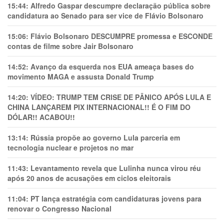
15:44:
Alfredo Gaspar descumpre declaração pública sobre
candidatura ao Senado para ser vice de Flávio Bolsonaro
15:06:
Flávio Bolsonaro DESCUMPRE promessa e ESCONDE
contas de filme sobre Jair Bolsonaro
14:52:
Avanço da esquerda nos EUA ameaça bases do
movimento MAGA e assusta Donald Trump
14:20:
VÍDEO: TRUMP TEM CRlSE DE PÂNlCO APÓS LULA E
CHINA LANÇAREM PIX INTERNACIONAL!! É O FIM DO
DÓLAR!! ACABOU!!
13:14:
Rússia propõe ao governo Lula parceria em
tecnologia nuclear e projetos no mar
11:43:
Levantamento revela que Lulinha nunca virou réu
após 20 anos de acusações em ciclos eleitorais
11:04:
PT lança estratégia com candidaturas jovens para
renovar o Congresso Nacional