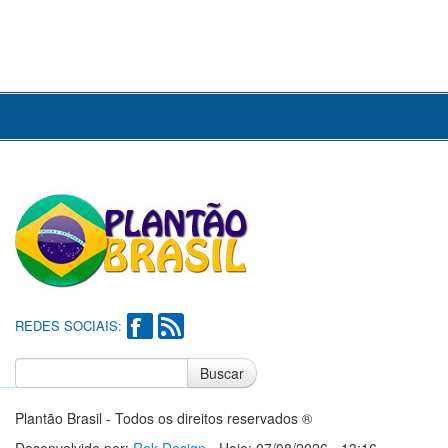
REDES SOCIAIS:
Buscar
Notícias do Flamengo
Notícias do Corinthians
Plantão Brasil - Todos os direitos reservados ®