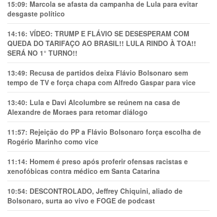
15:09:
Marcola se afasta da campanha de Lula para evitar
desgaste político
14:16:
VÍDEO: TRUMP E FLÁVIO SE DESESPERAM COM
QUEDA DO TARIFAÇO AO BRASIL!! LULA RINDO À TOA!!
SERÁ NO 1° TURNO!!
13:49:
Recusa de partidos deixa Flávio Bolsonaro sem
tempo de TV e força chapa com Alfredo Gaspar para vice
13:40:
Lula e Davi Alcolumbre se reúnem na casa de
Alexandre de Moraes para retomar diálogo
11:57:
Rejeição do PP a Flávio Bolsonaro força escolha de
Rogério Marinho como vice
11:14:
Homem é preso após proferir ofensas racistas e
xenofóbicas contra médico em Santa Catarina
10:54:
DESCONTROLADO, Jeffrey Chiquini, aliado de
Bolsonaro, surta ao vivo e FOGE de podcast