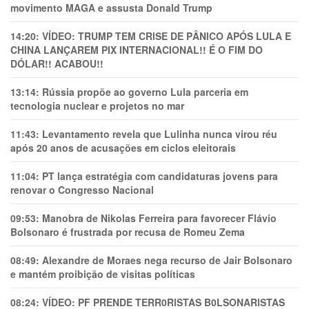
movimento MAGA e assusta Donald Trump
14:20:
VÍDEO: TRUMP TEM CRlSE DE PÂNlCO APÓS LULA E
CHINA LANÇAREM PIX INTERNACIONAL!! É O FIM DO
DÓLAR!! ACABOU!!
13:14:
Rússia propõe ao governo Lula parceria em
tecnologia nuclear e projetos no mar
11:43:
Levantamento revela que Lulinha nunca virou réu
após 20 anos de acusações em ciclos eleitorais
11:04:
PT lança estratégia com candidaturas jovens para
renovar o Congresso Nacional
09:53:
Manobra de Nikolas Ferreira para favorecer Flávio
Bolsonaro é frustrada por recusa de Romeu Zema
08:49:
Alexandre de Moraes nega recurso de Jair Bolsonaro
e mantém proibição de visitas políticas
08:24:
VÍDEO: PF PRENDE TERR0RlSTAS B0LSONARlSTAS