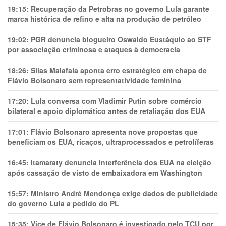
19:15:
Recuperação da Petrobras no governo Lula garante
marca histórica de refino e alta na produção de petróleo
19:02:
PGR denuncia blogueiro Oswaldo Eustáquio ao STF
por associação criminosa e ataques à democracia
18:26:
Silas Malafaia aponta erro estratégico em chapa de
Flávio Bolsonaro sem representatividade feminina
17:20:
Lula conversa com Vladimir Putin sobre comércio
bilateral e apoio diplomático antes de retaliação dos EUA
17:01:
Flávio Bolsonaro apresenta nove propostas que
beneficiam os EUA, ricaços, ultraprocessados e petrolíferas
16:45:
Itamaraty denuncia interferência dos EUA na eleição
após cassação de visto de embaixadora em Washington
15:57:
Ministro André Mendonça exige dados de publicidade
do governo Lula a pedido do PL
15:35:
Vice de Flávio Bolsonaro é investigado pelo TCU por