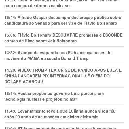
para compra de drones camicases
15:44:
Alfredo Gaspar descumpre declaração pública sobre
candidatura ao Senado para ser vice de Flávio Bolsonaro
15:06:
Flávio Bolsonaro DESCUMPRE promessa e ESCONDE
contas de filme sobre Jair Bolsonaro
14:52:
Avanço da esquerda nos EUA ameaça bases do
movimento MAGA e assusta Donald Trump
14:20:
VÍDEO: TRUMP TEM CRlSE DE PÂNlCO APÓS LULA E
CHINA LANÇAREM PIX INTERNACIONAL!! É O FIM DO
DÓLAR!! ACABOU!!
13:14:
Rússia propõe ao governo Lula parceria em
tecnologia nuclear e projetos no mar
11:43:
Levantamento revela que Lulinha nunca virou réu
após 20 anos de acusações em ciclos eleitorais
11:04:
PT lança estratégia com candidaturas jovens para