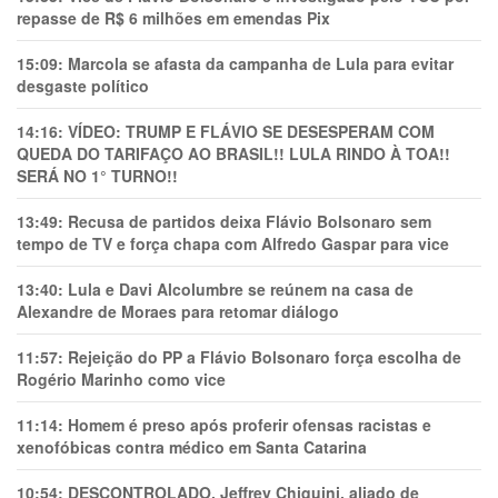
repasse de R$ 6 milhões em emendas Pix
15:09:
Marcola se afasta da campanha de Lula para evitar
desgaste político
14:16:
VÍDEO: TRUMP E FLÁVIO SE DESESPERAM COM
QUEDA DO TARIFAÇO AO BRASIL!! LULA RINDO À TOA!!
SERÁ NO 1° TURNO!!
13:49:
Recusa de partidos deixa Flávio Bolsonaro sem
tempo de TV e força chapa com Alfredo Gaspar para vice
13:40:
Lula e Davi Alcolumbre se reúnem na casa de
Alexandre de Moraes para retomar diálogo
11:57:
Rejeição do PP a Flávio Bolsonaro força escolha de
Rogério Marinho como vice
11:14:
Homem é preso após proferir ofensas racistas e
xenofóbicas contra médico em Santa Catarina
10:54:
DESCONTROLADO, Jeffrey Chiquini, aliado de