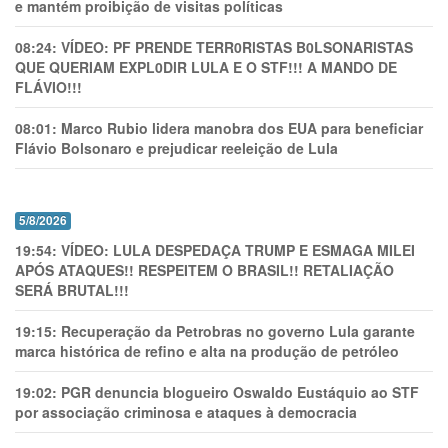
e mantém proibição de visitas políticas
08:24:
VÍDEO: PF PRENDE TERR0RlSTAS B0LSONARlSTAS
QUE QUERIAM EXPL0DlR LULA E O STF!!! A MANDO DE
FLÁVIO!!!
08:01:
Marco Rubio lidera manobra dos EUA para beneficiar
Flávio Bolsonaro e prejudicar reeleição de Lula
5/8/2026
19:54:
VÍDEO: LULA DESPEDAÇA TRUMP E ESMAGA MILEI
APÓS ATAQUES!! RESPEITEM O BRASIL!! RETALIAÇÃO
SERÁ BRUTAL!!!
19:15:
Recuperação da Petrobras no governo Lula garante
marca histórica de refino e alta na produção de petróleo
19:02:
PGR denuncia blogueiro Oswaldo Eustáquio ao STF
por associação criminosa e ataques à democracia