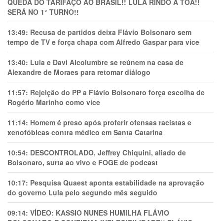
QUEDA DO TARIFAÇO AO BRASIL!! LULA RINDO À TOA!!
SERÁ NO 1° TURNO!!
13:49:
Recusa de partidos deixa Flávio Bolsonaro sem
tempo de TV e força chapa com Alfredo Gaspar para vice
13:40:
Lula e Davi Alcolumbre se reúnem na casa de
Alexandre de Moraes para retomar diálogo
11:57:
Rejeição do PP a Flávio Bolsonaro força escolha de
Rogério Marinho como vice
11:14:
Homem é preso após proferir ofensas racistas e
xenofóbicas contra médico em Santa Catarina
10:54:
DESCONTROLADO, Jeffrey Chiquini, aliado de
Bolsonaro, surta ao vivo e FOGE de podcast
10:17:
Pesquisa Quaest aponta estabilidade na aprovação
do governo Lula pelo segundo mês seguido
09:14:
VÍDEO: KASSIO NUNES HUMlLHA FLÁVIO