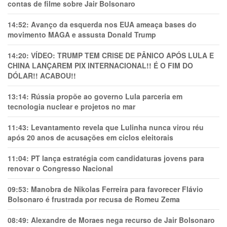
contas de filme sobre Jair Bolsonaro
14:52:
Avanço da esquerda nos EUA ameaça bases do
movimento MAGA e assusta Donald Trump
14:20:
VÍDEO: TRUMP TEM CRlSE DE PÂNlCO APÓS LULA E
CHINA LANÇAREM PIX INTERNACIONAL!! É O FIM DO
DÓLAR!! ACABOU!!
13:14:
Rússia propõe ao governo Lula parceria em
tecnologia nuclear e projetos no mar
11:43:
Levantamento revela que Lulinha nunca virou réu
após 20 anos de acusações em ciclos eleitorais
11:04:
PT lança estratégia com candidaturas jovens para
renovar o Congresso Nacional
09:53:
Manobra de Nikolas Ferreira para favorecer Flávio
Bolsonaro é frustrada por recusa de Romeu Zema
08:49:
Alexandre de Moraes nega recurso de Jair Bolsonaro