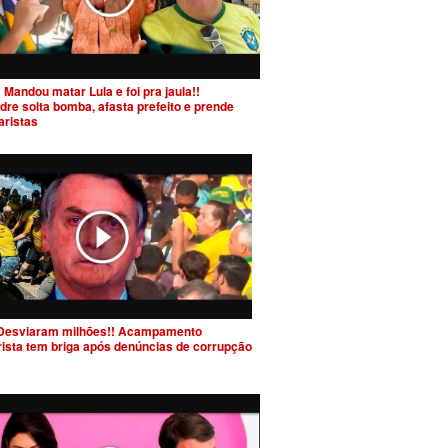
 Mandou matar Lula e foi pra jaula!!
dre solta bomba, afasta prefeito e prende
aristas
Desviaram milhões!! Acampamento
rista tem briga após denúncias de corrupção