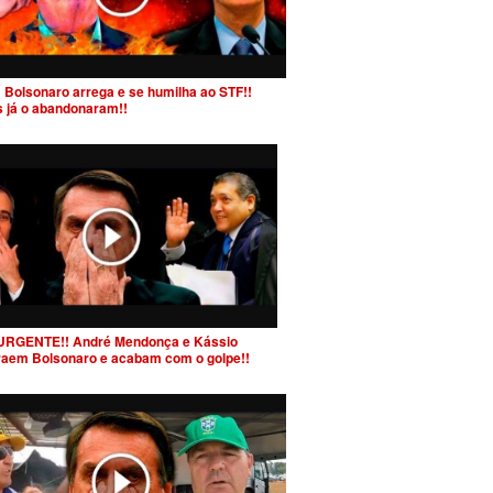
 Bolsonaro arrega e se humilha ao STF!!
s já o abandonaram!!
URGENTE!! André Mendonça e Kássio
raem Bolsonaro e acabam com o golpe!!