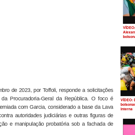
VÍDEO:
Alexan
bolson
bro de 2023, por Toffoli, responde a solicitações
o da Procuradoria-Geral da República. O foco é
VÍDEO: 
bolsona
premiada com Garcia, considerado a base da Lava
interna
ontra autoridades judiciárias e outras figuras de
rção e manipulação probatória sob a fachada de