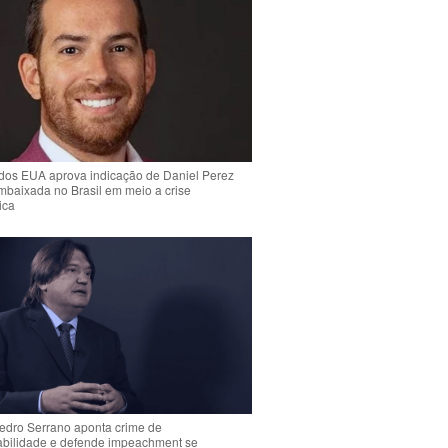
dos EUA aprova indicação de Daniel Perez
mbaixada no Brasil em meio a crise
ica
Pedro Serrano aponta crime de
abilidade e defende impeachment se