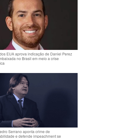
dos EUA aprova indicação de Daniel Perez
mbaixada no Brasil em meio a crise
ica
Pedro Serrano aponta crime de
abilidade e defende impeachment se