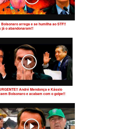
 Bolsonaro arrega e se humilha ao STF!!
s já o abandonaram!!
URGENTE!! André Mendonça e Kássio
raem Bolsonaro e acabam com o golpe!!