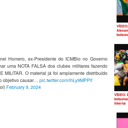
VÍDEO:
Alexan
bolson
 Homero, ex-Presidente do ICMBio no Governo
lhar uma NOTA FALSA dos clubes militares fazendo
ILITAR. O material já foi amplamente distribuído
mo objetivo causar…
pic.twitter.com/ihLy9MPPlf
iol)
February 9, 2024
VÍDEO: 
bolsona
interna