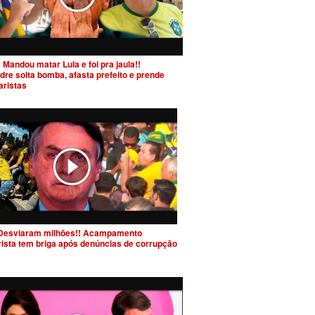
 Mandou matar Lula e foi pra jaula!!
dre solta bomba, afasta prefeito e prende
aristas
Desviaram milhões!! Acampamento
rista tem briga após denúncias de corrupção