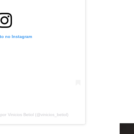
oto no Instagram
r Vinicios Betiol (@vinicios_betiol)