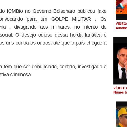
 do ICMBio no Governo Bolsonaro publicou fake
, convocando para um GOLPE MILITAR . Os
VÍDEO:
ria , divugando aos milhares, no intento de
Aliado
social. O desejo odioso dessa horda fanática é
iros uns contra os outros, até que o país chegue a
va tem que ser denunciado, contido, investigado e
ativa criminosa.
VÍDEO: 
Nunes t