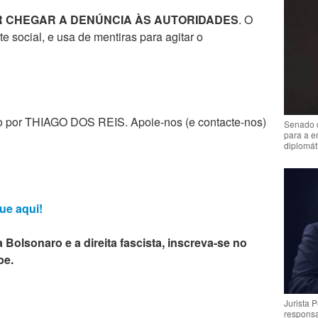
R CHEGAR A DENÚNCIA ÀS AUTORIDADES
. O
e social, e usa de mentiras para agitar o
zado por THIAGO DOS REIS. Apoie-nos (e contacte-nos)
Senado 
para a e
diplomát
ue aqui!
 Bolsonaro e a direita fascista, inscreva-se no
be.
Jurista 
respons