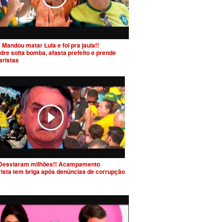
 Mandou matar Lula e foi pra jaula!!
dre solta bomba, afasta prefeito e prende
aristas
Desviaram milhões!! Acampamento
rista tem briga após denúncias de corrupção