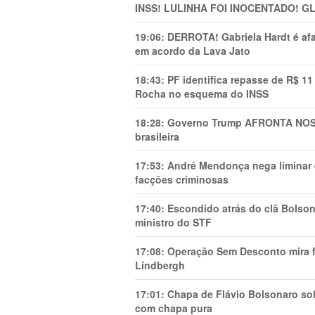
INSS! LULINHA FOI INOCENTADO! 
19:06:
DERROTA! Gabriela Hardt é af
em acordo da Lava Jato
18:43:
PF identifica repasse de R$ 1
Rocha no esquema do INSS
18:28:
Governo Trump AFRONTA NOSS
brasileira
17:53:
André Mendonça nega liminar e
facções criminosas
17:40:
Escondido atrás do clã Bolsona
ministro do STF
17:08:
Operação Sem Desconto mira fi
Lindbergh
17:01:
Chapa de Flávio Bolsonaro sof
com chapa pura