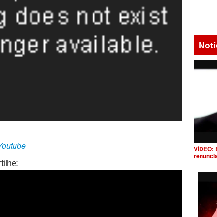
Notí
/Youtube
VÍDEO: 
renunci
ilhe: