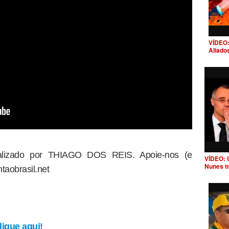
VÍDEO:
Aliado
dealizado por THIAGO DOS REIS. Apoie-nos (e
VÍDEO: 
Nunes t
taobrasil.net
ique aqui!