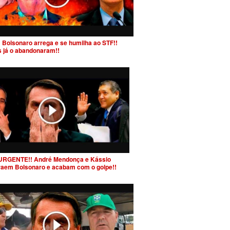
 Bolsonaro arrega e se humilha ao STF!!
s já o abandonaram!!
URGENTE!! André Mendonça e Kássio
raem Bolsonaro e acabam com o golpe!!