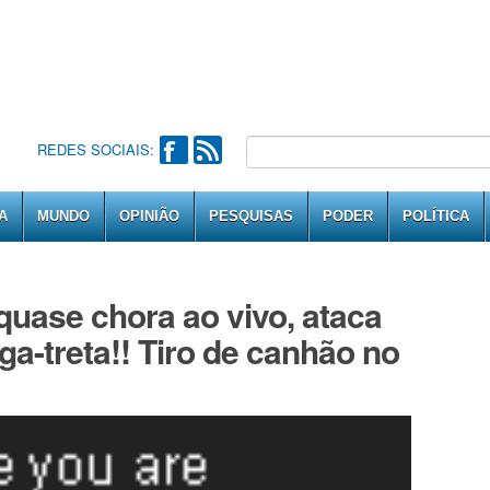
REDES SOCIAIS:
A
MUNDO
OPINIÃO
PESQUISAS
PODER
POLÍTICA
uase chora ao vivo, ataca
a-treta!! Tiro de canhão no