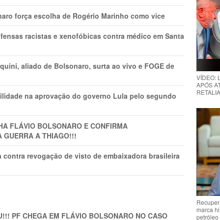
naro força escolha de Rogério Marinho como vice
fensas racistas e xenofóbicas contra médico em Santa
ini, aliado de Bolsonaro, surta ao vivo e FOGE de
VÍDEO:
APÓS AT
RETALIA
ilidade na aprovação do governo Lula pelo segundo
LHA FLÁVIO BOLSONARO E CONFIRMA
A GUERRA A THIAGO!!!
 contra revogação de visto de embaixadora brasileira
Recupera
marca hi
!!! PF CHEGA EM FLÁVIO BOLSONARO NO CASO
petróleo