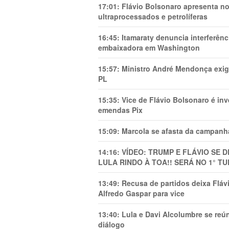
17:01:
Flávio Bolsonaro apresenta no
ultraprocessados e petrolíferas
16:45:
Itamaraty denuncia interferên
embaixadora em Washington
15:57:
Ministro André Mendonça exig
PL
15:35:
Vice de Flávio Bolsonaro é in
emendas Pix
15:09:
Marcola se afasta da campanha
14:16:
VÍDEO: TRUMP E FLÁVIO SE 
LULA RINDO À TOA!! SERÁ NO 1° TU
13:49:
Recusa de partidos deixa Flá
Alfredo Gaspar para vice
13:40:
Lula e Davi Alcolumbre se reú
diálogo