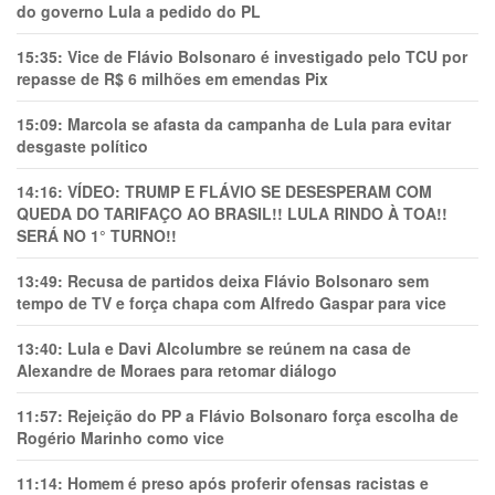
do governo Lula a pedido do PL
15:35:
Vice de Flávio Bolsonaro é investigado pelo TCU por
repasse de R$ 6 milhões em emendas Pix
15:09:
Marcola se afasta da campanha de Lula para evitar
desgaste político
14:16:
VÍDEO: TRUMP E FLÁVIO SE DESESPERAM COM
QUEDA DO TARIFAÇO AO BRASIL!! LULA RINDO À TOA!!
SERÁ NO 1° TURNO!!
13:49:
Recusa de partidos deixa Flávio Bolsonaro sem
tempo de TV e força chapa com Alfredo Gaspar para vice
13:40:
Lula e Davi Alcolumbre se reúnem na casa de
Alexandre de Moraes para retomar diálogo
11:57:
Rejeição do PP a Flávio Bolsonaro força escolha de
Rogério Marinho como vice
11:14:
Homem é preso após proferir ofensas racistas e