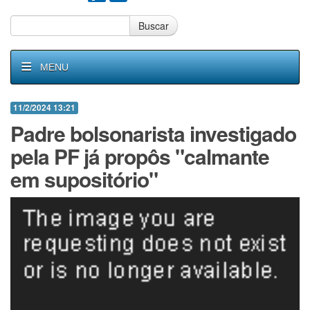
Buscar
MENU
11/2/2024 13:21
Padre bolsonarista investigado
pela PF já propôs "calmante
em supositório"