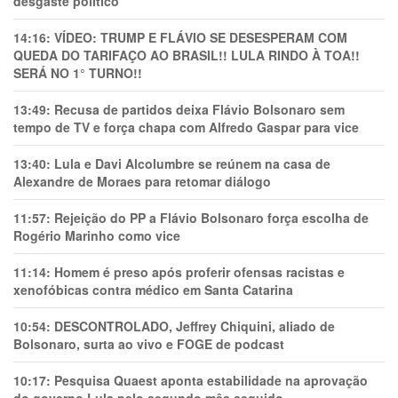
desgaste político
14:16:
VÍDEO: TRUMP E FLÁVIO SE DESESPERAM COM
QUEDA DO TARIFAÇO AO BRASIL!! LULA RINDO À TOA!!
SERÁ NO 1° TURNO!!
13:49:
Recusa de partidos deixa Flávio Bolsonaro sem
tempo de TV e força chapa com Alfredo Gaspar para vice
13:40:
Lula e Davi Alcolumbre se reúnem na casa de
Alexandre de Moraes para retomar diálogo
11:57:
Rejeição do PP a Flávio Bolsonaro força escolha de
Rogério Marinho como vice
11:14:
Homem é preso após proferir ofensas racistas e
xenofóbicas contra médico em Santa Catarina
10:54:
DESCONTROLADO, Jeffrey Chiquini, aliado de
Bolsonaro, surta ao vivo e FOGE de podcast
10:17:
Pesquisa Quaest aponta estabilidade na aprovação