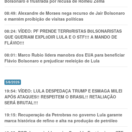
Bolsonaro é frustrada por recusa de Romeu Zema
08:49:
Alexandre de Moraes nega recurso de Jair Bolsonaro
e mantém proibição de visitas políticas
08:24:
VÍDEO: PF PRENDE TERR0RlSTAS B0LSONARlSTAS
QUE QUERIAM EXPL0DlR LULA E O STF!!! A MANDO DE
FLÁVIO!!!
08:01:
Marco Rubio lidera manobra dos EUA para beneficiar
Flávio Bolsonaro e prejudicar reeleição de Lula
5/8/2026
19:54:
VÍDEO: LULA DESPEDAÇA TRUMP E ESMAGA MILEI
APÓS ATAQUES!! RESPEITEM O BRASIL!! RETALIAÇÃO
SERÁ BRUTAL!!!
19:15:
Recuperação da Petrobras no governo Lula garante
marca histórica de refino e alta na produção de petróleo