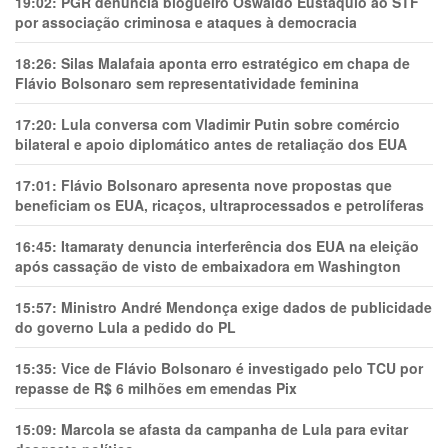
19:02:
PGR denuncia blogueiro Oswaldo Eustáquio ao STF
por associação criminosa e ataques à democracia
18:26:
Silas Malafaia aponta erro estratégico em chapa de
Flávio Bolsonaro sem representatividade feminina
17:20:
Lula conversa com Vladimir Putin sobre comércio
bilateral e apoio diplomático antes de retaliação dos EUA
17:01:
Flávio Bolsonaro apresenta nove propostas que
beneficiam os EUA, ricaços, ultraprocessados e petrolíferas
16:45:
Itamaraty denuncia interferência dos EUA na eleição
após cassação de visto de embaixadora em Washington
15:57:
Ministro André Mendonça exige dados de publicidade
do governo Lula a pedido do PL
15:35:
Vice de Flávio Bolsonaro é investigado pelo TCU por
repasse de R$ 6 milhões em emendas Pix
15:09:
Marcola se afasta da campanha de Lula para evitar