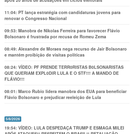
11:04:
PT lança estratégia com candidaturas jovens para
renovar o Congresso Nacional
09:53:
Manobra de Nikolas Ferreira para favorecer Flávio
Bolsonaro é frustrada por recusa de Romeu Zema
08:49:
Alexandre de Moraes nega recurso de Jair Bolsonaro
e mantém proibição de visitas políticas
08:24:
VÍDEO: PF PRENDE TERR0RlSTAS B0LSONARlSTAS
QUE QUERIAM EXPL0DlR LULA E O STF!!! A MANDO DE
FLÁVIO!!!
08:01:
Marco Rubio lidera manobra dos EUA para beneficiar
Flávio Bolsonaro e prejudicar reeleição de Lula
5/8/2026
19:54:
VÍDEO: LULA DESPEDAÇA TRUMP E ESMAGA MILEI
APÓS ATAQUES!! RESPEITEM O BRASIL!! RETALIAÇÃO