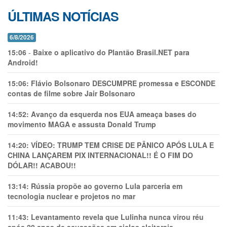
ÚLTIMAS NOTÍCIAS
6/8/2026
15:06
-
Baixe o aplicativo do Plantão Brasil.NET para
Android!
15:06:
Flávio Bolsonaro DESCUMPRE promessa e ESCONDE
contas de filme sobre Jair Bolsonaro
14:52:
Avanço da esquerda nos EUA ameaça bases do
movimento MAGA e assusta Donald Trump
14:20:
VÍDEO: TRUMP TEM CRlSE DE PÂNlCO APÓS LULA E
CHINA LANÇAREM PIX INTERNACIONAL!! É O FIM DO
DÓLAR!! ACABOU!!
13:14:
Rússia propõe ao governo Lula parceria em
tecnologia nuclear e projetos no mar
11:43:
Levantamento revela que Lulinha nunca virou réu
após 20 anos de acusações em ciclos eleitorais