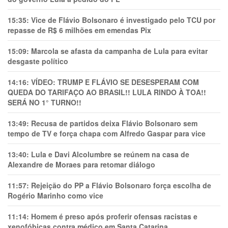
15:35:
Vice de Flávio Bolsonaro é investigado pelo TCU por
repasse de R$ 6 milhões em emendas Pix
15:09:
Marcola se afasta da campanha de Lula para evitar
desgaste político
14:16:
VÍDEO: TRUMP E FLÁVIO SE DESESPERAM COM
QUEDA DO TARIFAÇO AO BRASIL!! LULA RINDO À TOA!!
SERÁ NO 1° TURNO!!
13:49:
Recusa de partidos deixa Flávio Bolsonaro sem
tempo de TV e força chapa com Alfredo Gaspar para vice
13:40:
Lula e Davi Alcolumbre se reúnem na casa de
Alexandre de Moraes para retomar diálogo
11:57:
Rejeição do PP a Flávio Bolsonaro força escolha de
Rogério Marinho como vice
11:14:
Homem é preso após proferir ofensas racistas e
xenofóbicas contra médico em Santa Catarina