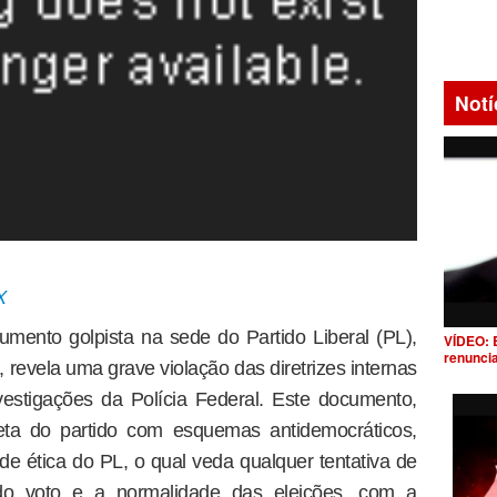
Notí
X
mento golpista na sede do Partido Liberal (PL),
VÍDEO: 
renunci
 revela uma grave violação das diretrizes internas
vestigações da Polícia Federal. Este documento,
eta do partido com esquemas antidemocráticos,
 de ética do PL, o qual veda qualquer tentativa de
 do voto e a normalidade das eleições, com a