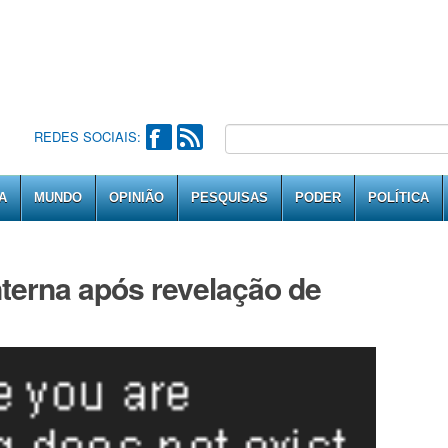
REDES SOCIAIS:
A
MUNDO
OPINIÃO
PESQUISAS
PODER
POLÍTICA
nterna após revelação de