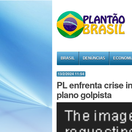
BRASIL
DENÚNCIAS
ECONOMI
13/2/2024 11:54
PL enfrenta crise i
plano golpista