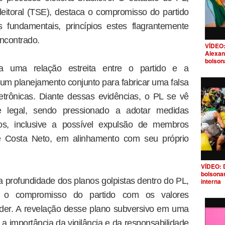
leitoral (TSE), destaca o compromisso do partido
 fundamentais, princípios estes flagrantemente
ncontrado.
VÍDEO:
Alexan
bolson
a uma relação estreita entre o partido e a
 um planejamento conjunto para fabricar uma falsa
etrônicas. Diante dessas evidências, o PL se vê
 legal, sendo pressionado a adotar medidas
ados, inclusive a possível expulsão de membros
 Costa Neto, em alinhamento com seu próprio
VÍDEO: 
bolsona
 profundidade dos planos golpistas dentro do PL,
interna
o compromisso do partido com os valores
der. A revelação desse plano subversivo em uma
ta a importância da vigilância e da responsabilidade