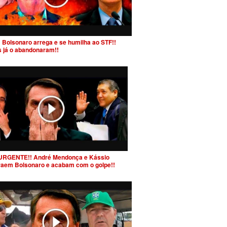
 Bolsonaro arrega e se humilha ao STF!!
s já o abandonaram!!
URGENTE!! André Mendonça e Kássio
raem Bolsonaro e acabam com o golpe!!