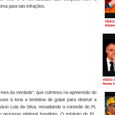
ma para tais infrações.
VÍDEO:
Aliado
VÍDEO: 
Nunes t
"Hora da Verdade", que culminou na apreensão do
ouxe à tona a tentativa de golpe para obstruir a
Inácio Lula da Silva, ressaltando a conexão do PL
 processo eleitoral brasileiro. O estatuto do PL,