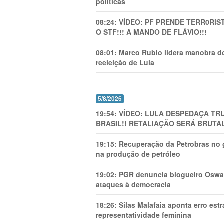
políticas
08:24:
VÍDEO: PF PRENDE TERR0RlS
O STF!!! A MANDO DE FLÁVIO!!!
08:01:
Marco Rubio lidera manobra do
reeleição de Lula
5/8/2026
19:54:
VÍDEO: LULA DESPEDAÇA TRU
BRASIL!! RETALIAÇÃO SERÁ BRUTAL
19:15:
Recuperação da Petrobras no g
na produção de petróleo
19:02:
PGR denuncia blogueiro Oswal
ataques à democracia
18:26:
Silas Malafaia aponta erro es
representatividade feminina