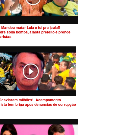
 Mandou matar Lula e foi pra jaula!!
dre solta bomba, afasta prefeito e prende
aristas
Desviaram milhões!! Acampamento
rista tem briga após denúncias de corrupção