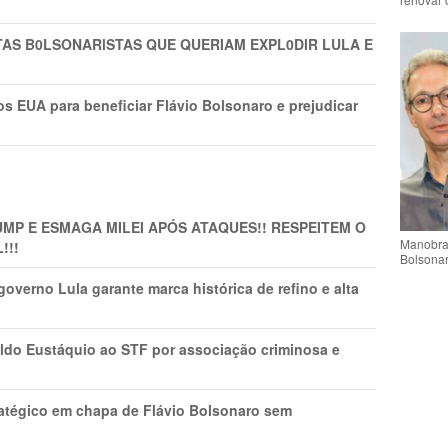
TAS B0LSONARlSTAS QUE QUERIAM EXPL0DlR LULA E
s EUA para beneficiar Flávio Bolsonaro e prejudicar
MP E ESMAGA MILEI APÓS ATAQUES!! RESPEITEM O
Manobra 
!!!
Bolsonar
overno Lula garante marca histórica de refino e alta
do Eustáquio ao STF por associação criminosa e
tratégico em chapa de Flávio Bolsonaro sem