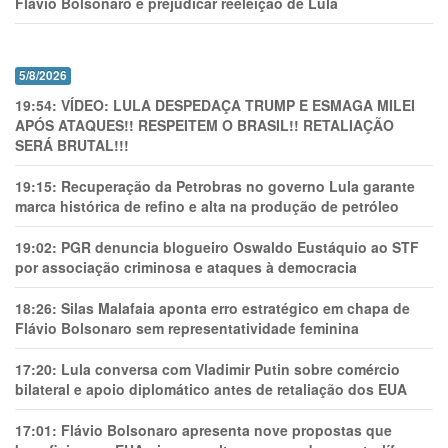
Flávio Bolsonaro e prejudicar reeleição de Lula
5/8/2026
19:54:
VÍDEO: LULA DESPEDAÇA TRUMP E ESMAGA MILEI
APÓS ATAQUES!! RESPEITEM O BRASIL!! RETALIAÇÃO
SERÁ BRUTAL!!!
19:15:
Recuperação da Petrobras no governo Lula garante
marca histórica de refino e alta na produção de petróleo
19:02:
PGR denuncia blogueiro Oswaldo Eustáquio ao STF
por associação criminosa e ataques à democracia
18:26:
Silas Malafaia aponta erro estratégico em chapa de
Flávio Bolsonaro sem representatividade feminina
17:20:
Lula conversa com Vladimir Putin sobre comércio
bilateral e apoio diplomático antes de retaliação dos EUA
17:01:
Flávio Bolsonaro apresenta nove propostas que