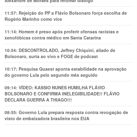
Alexandre de Moraes para retomar diálogo
11:57:
Rejeição do PP a Flávio Bolsonaro força escolha de
Rogério Marinho como vice
11:14:
Homem é preso após proferir ofensas racistas e
xenofóbicas contra médico em Santa Catarina
10:54:
DESCONTROLADO, Jeffrey Chiquini, aliado de
Bolsonaro, surta ao vivo e FOGE de podcast
10:17:
Pesquisa Quaest aponta estabilidade na aprovação
do governo Lula pelo segundo mês seguido
09:14:
VÍDEO: KASSIO NUNES HUMlLHA FLÁVIO
BOLSONARO E CONFIRMA INELEGIBILIDADE!! FLÁVIO
DECLARA GUERRA A THIAGO!!!
08:55:
Governo Lula prepara resposta contra revogação de
visto de embaixadora brasileira nos EUA