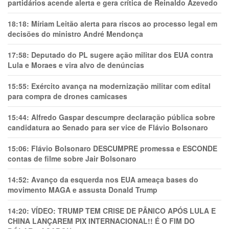
partidários acende alerta e gera crítica de Reinaldo Azevedo
18:18:
Míriam Leitão alerta para riscos ao processo legal em
decisões do ministro André Mendonça
17:58:
Deputado do PL sugere ação militar dos EUA contra
Lula e Moraes e vira alvo de denúncias
15:55:
Exército avança na modernização militar com edital
para compra de drones camicases
15:44:
Alfredo Gaspar descumpre declaração pública sobre
candidatura ao Senado para ser vice de Flávio Bolsonaro
15:06:
Flávio Bolsonaro DESCUMPRE promessa e ESCONDE
contas de filme sobre Jair Bolsonaro
14:52:
Avanço da esquerda nos EUA ameaça bases do
movimento MAGA e assusta Donald Trump
14:20:
VÍDEO: TRUMP TEM CRlSE DE PÂNlCO APÓS LULA E
CHINA LANÇAREM PIX INTERNACIONAL!! É O FIM DO