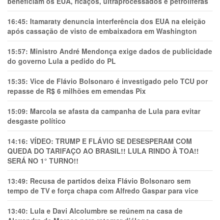
beneficiam os EUA, ricaços, ultraprocessados e petrolíferas
16:45:
Itamaraty denuncia interferência dos EUA na eleição
após cassação de visto de embaixadora em Washington
15:57:
Ministro André Mendonça exige dados de publicidade
do governo Lula a pedido do PL
15:35:
Vice de Flávio Bolsonaro é investigado pelo TCU por
repasse de R$ 6 milhões em emendas Pix
15:09:
Marcola se afasta da campanha de Lula para evitar
desgaste político
14:16:
VÍDEO: TRUMP E FLÁVIO SE DESESPERAM COM
QUEDA DO TARIFAÇO AO BRASIL!! LULA RINDO À TOA!!
SERÁ NO 1° TURNO!!
13:49:
Recusa de partidos deixa Flávio Bolsonaro sem
tempo de TV e força chapa com Alfredo Gaspar para vice
13:40:
Lula e Davi Alcolumbre se reúnem na casa de