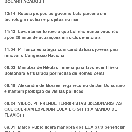
DÓLAR!! ACABOU!!
13:14:
Rússia propõe ao governo Lula parceria em
tecnologia nuclear e projetos no mar
11:43:
Levantamento revela que Lulinha nunca virou réu
após 20 anos de acusações em ciclos eleitorais
11:04:
PT lança estratégia com candidaturas jovens para
renovar o Congresso Nacional
09:53:
Manobra de Nikolas Ferreira para favorecer Flávio
Bolsonaro é frustrada por recusa de Romeu Zema
08:49:
Alexandre de Moraes nega recurso de Jair Bolsonaro
e mantém proibição de visitas políticas
08:24:
VÍDEO: PF PRENDE TERR0RlSTAS B0LSONARlSTAS
QUE QUERIAM EXPL0DlR LULA E O STF!!! A MANDO DE
FLÁVIO!!!
08:01:
Marco Rubio lidera manobra dos EUA para beneficiar