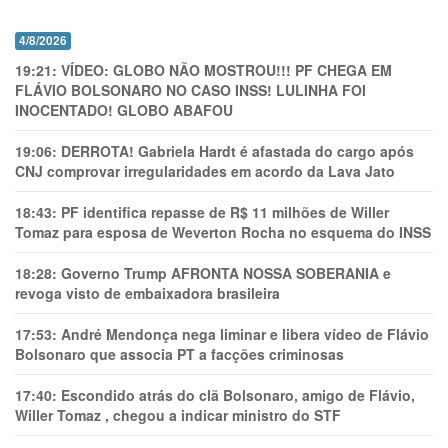
4/8/2026
19:21:
VÍDEO: GLOBO NÃO MOSTROU!!! PF CHEGA EM
FLÁVIO BOLSONARO NO CASO INSS! LULINHA FOI
INOCENTADO! GLOBO ABAFOU
19:06:
DERROTA! Gabriela Hardt é afastada do cargo após
CNJ comprovar irregularidades em acordo da Lava Jato
18:43:
PF identifica repasse de R$ 11 milhões de Willer
Tomaz para esposa de Weverton Rocha no esquema do INSS
18:28:
Governo Trump AFRONTA NOSSA SOBERANIA e
revoga visto de embaixadora brasileira
17:53:
André Mendonça nega liminar e libera vídeo de Flávio
Bolsonaro que associa PT a facções criminosas
17:40:
Escondido atrás do clã Bolsonaro, amigo de Flávio,
Willer Tomaz , chegou a indicar ministro do STF