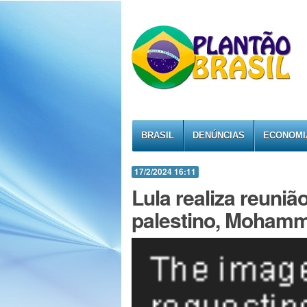
BRASIL
DENÚNCIAS
ECONOMI
17/2/2024 16:11
Lula realiza reuniã
palestino, Moham