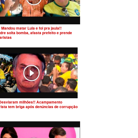
 Mandou matar Lula e foi pra jaula!!
dre solta bomba, afasta prefeito e prende
aristas
Desviaram milhões!! Acampamento
rista tem briga após denúncias de corrupção