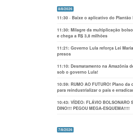
8/8/2026
11:30
-
Baixe o aplicativo do Plantão
11:30:
Milagre da multiplicação bolso
e chega a R$ 3,8 milhões
11:21:
Governo Lula reforça Lei Mari
presos
11:10:
Desmatamento na Amazônia de
sob o governo Lula!
10:59:
RUMO AO FUTURO! Plano da cha
para reindustrializar o país e erradic
10:43:
VÍDEO: FLÁVIO BOLSONARO 
DINO!!! PEGOU MEGA-ESQUEMA!!!!
7/8/2026