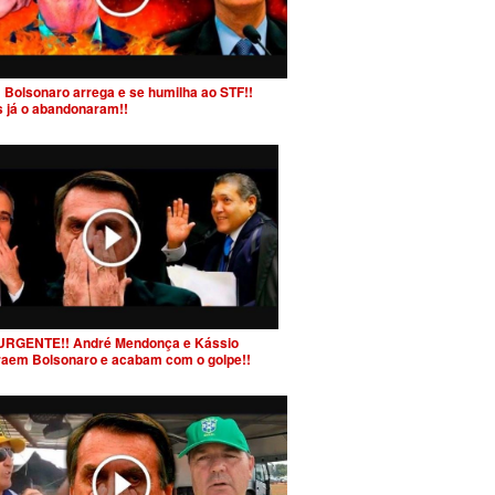
 Bolsonaro arrega e se humilha ao STF!!
s já o abandonaram!!
URGENTE!! André Mendonça e Kássio
raem Bolsonaro e acabam com o golpe!!