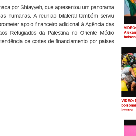
inhada por Shtayyeh, que apresentou um panorama
das humanas. A reunião bilateral também serviu
ometer apoio financeiro adicional à Agência das
VÍDEO:
Alexan
aos Refugiados da Palestina no Oriente Médio
bolson
endência de cortes de financiamento por países
VÍDEO: 
bolsona
interna