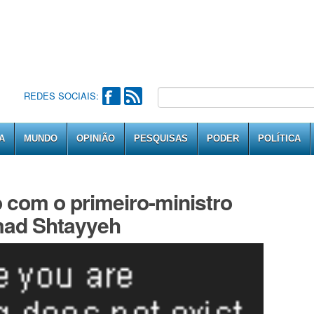
REDES SOCIAIS:
A
MUNDO
OPINIÃO
PESQUISAS
PODER
POLÍTICA
o com o primeiro-ministro
mad Shtayyeh