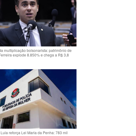
da multiplicação bolsonarista: patrimônio de
Ferreira explode 8.850% e chega a R$ 3,8
Lula reforça Lei Maria da Penha: 783 mil