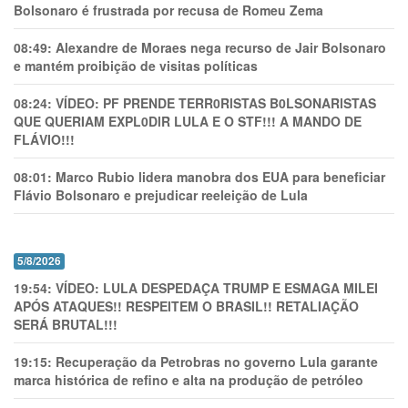
Bolsonaro é frustrada por recusa de Romeu Zema
08:49:
Alexandre de Moraes nega recurso de Jair Bolsonaro
e mantém proibição de visitas políticas
08:24:
VÍDEO: PF PRENDE TERR0RlSTAS B0LSONARlSTAS
QUE QUERIAM EXPL0DlR LULA E O STF!!! A MANDO DE
FLÁVIO!!!
08:01:
Marco Rubio lidera manobra dos EUA para beneficiar
Flávio Bolsonaro e prejudicar reeleição de Lula
5/8/2026
19:54:
VÍDEO: LULA DESPEDAÇA TRUMP E ESMAGA MILEI
APÓS ATAQUES!! RESPEITEM O BRASIL!! RETALIAÇÃO
SERÁ BRUTAL!!!
19:15:
Recuperação da Petrobras no governo Lula garante
marca histórica de refino e alta na produção de petróleo