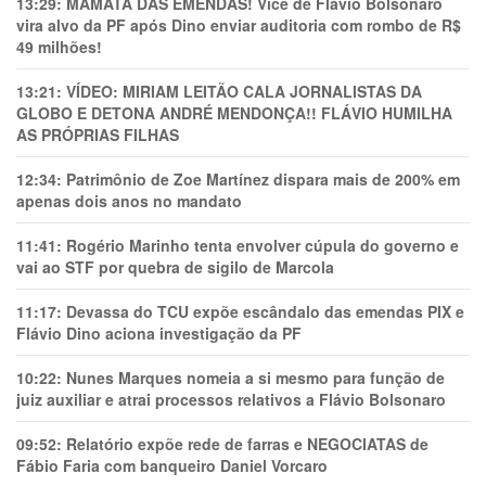
13:29:
MAMATA DAS EMENDAS! Vice de Flávio Bolsonaro
vira alvo da PF após Dino enviar auditoria com rombo de R$
49 milhões!
13:21:
VÍDEO: MIRIAM LEITÃO CALA JORNALISTAS DA
GLOBO E DETONA ANDRÉ MENDONÇA!! FLÁVIO HUMILHA
AS PRÓPRIAS FILHAS
12:34:
Patrimônio de Zoe Martínez dispara mais de 200% em
apenas dois anos no mandato
11:41:
Rogério Marinho tenta envolver cúpula do governo e
vai ao STF por quebra de sigilo de Marcola
11:17:
Devassa do TCU expõe escândalo das emendas PIX e
Flávio Dino aciona investigação da PF
10:22:
Nunes Marques nomeia a si mesmo para função de
juiz auxiliar e atrai processos relativos a Flávio Bolsonaro
09:52:
Relatório expõe rede de farras e NEGOCIATAS de
Fábio Faria com banqueiro Daniel Vorcaro