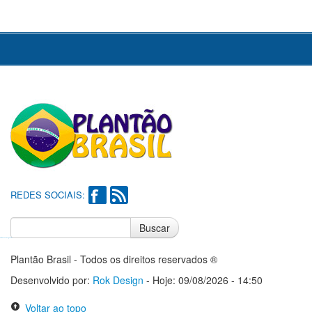
REDES SOCIAIS:
Buscar
Notícias do Flamengo
Notícias do Corinthians
Plantão Brasil - Todos os direitos reservados ®
Desenvolvido por:
Rok Design
- Hoje: 09/08/2026 - 14:50
Voltar ao topo