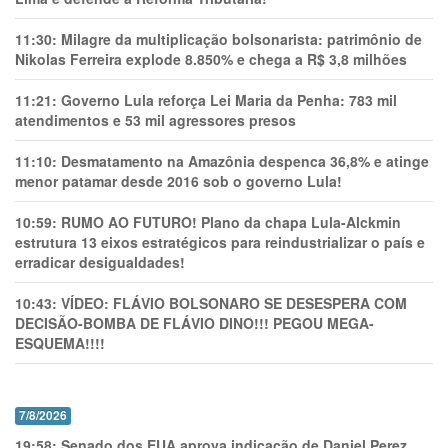
11:30:
Milagre da multiplicação bolsonarista: patrimônio de
Nikolas Ferreira explode 8.850% e chega a R$ 3,8 milhões
11:21:
Governo Lula reforça Lei Maria da Penha: 783 mil
atendimentos e 53 mil agressores presos
11:10:
Desmatamento na Amazônia despenca 36,8% e atinge
menor patamar desde 2016 sob o governo Lula!
10:59:
RUMO AO FUTURO! Plano da chapa Lula-Alckmin
estrutura 13 eixos estratégicos para reindustrializar o país e
erradicar desigualdades!
10:43:
VÍDEO: FLÁVIO BOLSONARO SE DESESPERA COM
DECISÃO-BOMBA DE FLÁVIO DINO!!! PEGOU MEGA-
ESQUEMA!!!!
7/8/2026
19:58:
Senado dos EUA aprova indicação de Daniel Perez