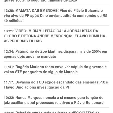
13:29:
MAMATA DAS EMENDAS! Vice de Flávio Bolsonaro
vira alvo da PF após Dino enviar auditoria com rombo de R$
49 milhões!
13:21:
VÍDEO: MIRIAM LEITÃO CALA JORNALISTAS DA
GLOBO E DETONA ANDRÉ MENDONÇA!! FLÁVIO HUMILHA
AS PRÓPRIAS FILHAS
12:34:
Patrimônio de Zoe Martínez dispara mais de 200% em
apenas dois anos no mandato
11:41:
Rogério Marinho tenta envolver cúpula do governo e
vai ao STF por quebra de sigilo de Marcola
11:17:
Devassa do TCU expõe escândalo das emendas PIX e
Flávio Dino aciona investigação da PF
10:22:
Nunes Marques nomeia a si mesmo para função de
juiz auxiliar e atrai processos relativos a Flávio Bolsonaro
09:52:
Relatório expõe rede de farras e NEGOCIATAS de