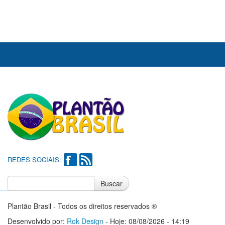
REDES SOCIAIS:
Buscar
Notícias do Flamengo
Notícias do Corinthians
Plantão Brasil - Todos os direitos reservados ®
Desenvolvido por:
Rok Design
- Hoje: 08/08/2026 - 14:19