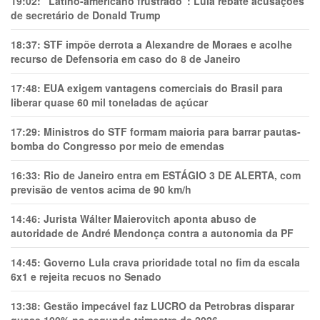
19:02:
"Latino-americano frustrado": Lula rebate acusações
de secretário de Donald Trump
18:37:
STF impõe derrota a Alexandre de Moraes e acolhe
recurso de Defensoria em caso do 8 de Janeiro
17:48:
EUA exigem vantagens comerciais do Brasil para
liberar quase 60 mil toneladas de açúcar
17:29:
Ministros do STF formam maioria para barrar pautas-
bomba do Congresso por meio de emendas
16:33:
Rio de Janeiro entra em ESTÁGIO 3 DE ALERTA, com
previsão de ventos acima de 90 km/h
14:46:
Jurista Wálter Maierovitch aponta abuso de
autoridade de André Mendonça contra a autonomia da PF
14:45:
Governo Lula crava prioridade total no fim da escala
6x1 e rejeita recuos no Senado
13:38:
Gestão impecável faz LUCRO da Petrobras disparar
quase 100% no segundo trimestre de 2026