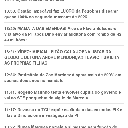
13:38:
Gestão impecável faz LUCRO da Petrobras disparar
quase 100% no segundo trimestre de 2026
13:29:
MAMATA DAS EMENDAS! Vice de Flávio Bolsonaro
vira alvo da PF após Dino enviar auditoria com rombo de R$
49 milhões!
13:21:
VÍDEO: MIRIAM LEITÃO CALA JORNALISTAS DA
GLOBO E DETONA ANDRÉ MENDONÇA!! FLÁVIO HUMILHA
AS PRÓPRIAS FILHAS
12:34:
Patrimônio de Zoe Martínez dispara mais de 200% em
apenas dois anos no mandato
11:41:
Rogério Marinho tenta envolver cúpula do governo e
vai ao STF por quebra de sigilo de Marcola
11:17:
Devassa do TCU expõe escândalo das emendas PIX e
Flávio Dino aciona investigação da PF
10:22:
Nunes Marques nomeia a si mesmo para função de