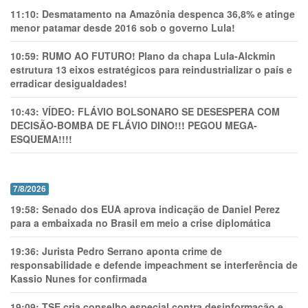
11:10:
Desmatamento na Amazônia despenca 36,8% e atinge
menor patamar desde 2016 sob o governo Lula!
10:59:
RUMO AO FUTURO! Plano da chapa Lula-Alckmin
estrutura 13 eixos estratégicos para reindustrializar o país e
erradicar desigualdades!
10:43:
VÍDEO: FLÁVIO BOLSONARO SE DESESPERA COM
DECISÃO-BOMBA DE FLÁVIO DINO!!! PEGOU MEGA-
ESQUEMA!!!!
7/8/2026
19:58:
Senado dos EUA aprova indicação de Daniel Perez
para a embaixada no Brasil em meio a crise diplomática
19:36:
Jurista Pedro Serrano aponta crime de
responsabilidade e defende impeachment se interferência de
Kassio Nunes for confirmada
19:09:
TSE cria conselho especial contra desinformação e