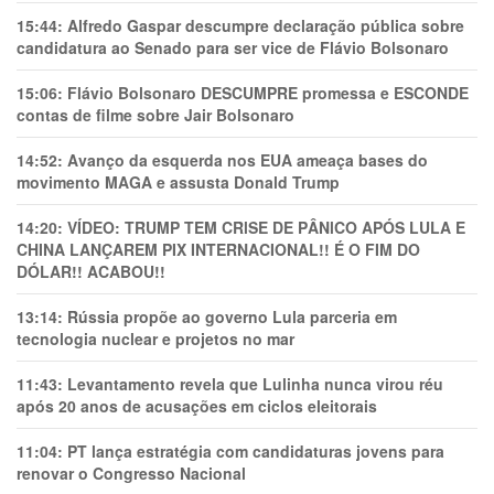
15:44:
Alfredo Gaspar descumpre declaração pública sobre
candidatura ao Senado para ser vice de Flávio Bolsonaro
15:06:
Flávio Bolsonaro DESCUMPRE promessa e ESCONDE
contas de filme sobre Jair Bolsonaro
14:52:
Avanço da esquerda nos EUA ameaça bases do
movimento MAGA e assusta Donald Trump
14:20:
VÍDEO: TRUMP TEM CRlSE DE PÂNlCO APÓS LULA E
CHINA LANÇAREM PIX INTERNACIONAL!! É O FIM DO
DÓLAR!! ACABOU!!
13:14:
Rússia propõe ao governo Lula parceria em
tecnologia nuclear e projetos no mar
11:43:
Levantamento revela que Lulinha nunca virou réu
após 20 anos de acusações em ciclos eleitorais
11:04:
PT lança estratégia com candidaturas jovens para
renovar o Congresso Nacional