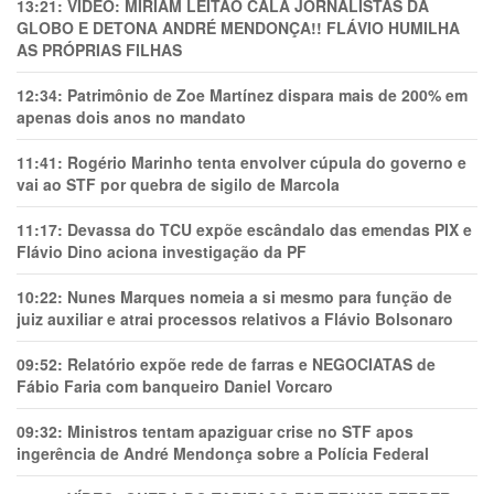
13:21:
VÍDEO: MIRIAM LEITÃO CALA JORNALISTAS DA
GLOBO E DETONA ANDRÉ MENDONÇA!! FLÁVIO HUMILHA
AS PRÓPRIAS FILHAS
12:34:
Patrimônio de Zoe Martínez dispara mais de 200% em
apenas dois anos no mandato
11:41:
Rogério Marinho tenta envolver cúpula do governo e
vai ao STF por quebra de sigilo de Marcola
11:17:
Devassa do TCU expõe escândalo das emendas PIX e
Flávio Dino aciona investigação da PF
10:22:
Nunes Marques nomeia a si mesmo para função de
juiz auxiliar e atrai processos relativos a Flávio Bolsonaro
09:52:
Relatório expõe rede de farras e NEGOCIATAS de
Fábio Faria com banqueiro Daniel Vorcaro
09:32:
Ministros tentam apaziguar crise no STF apos
ingerência de André Mendonça sobre a Polícia Federal