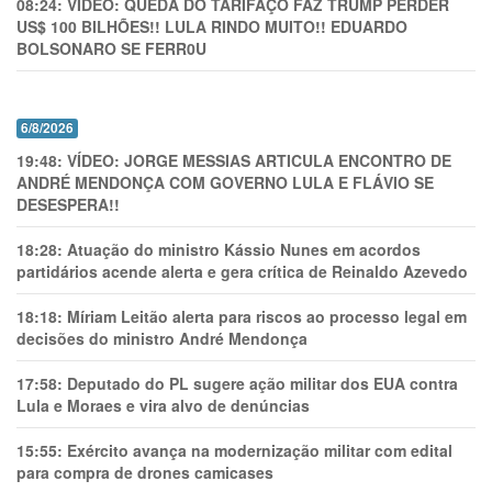
08:24:
VÍDEO: QUEDA DO TARIFAÇO FAZ TRUMP PERDER
US$ 100 BILHÕES!! LULA RINDO MUITO!! EDUARDO
BOLSONARO SE FERR0U
6/8/2026
19:48:
VÍDEO: JORGE MESSIAS ARTICULA ENCONTRO DE
ANDRÉ MENDONÇA COM GOVERNO LULA E FLÁVIO SE
DESESPERA!!
18:28:
Atuação do ministro Kássio Nunes em acordos
partidários acende alerta e gera crítica de Reinaldo Azevedo
18:18:
Míriam Leitão alerta para riscos ao processo legal em
decisões do ministro André Mendonça
17:58:
Deputado do PL sugere ação militar dos EUA contra
Lula e Moraes e vira alvo de denúncias
15:55:
Exército avança na modernização militar com edital
para compra de drones camicases