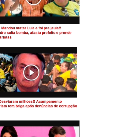
 Mandou matar Lula e foi pra jaula!!
dre solta bomba, afasta prefeito e prende
aristas
Desviaram milhões!! Acampamento
rista tem briga após denúncias de corrupção