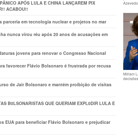
 PÂNlCO APÓS LULA E CHINA LANÇAREM PIX
Azeved
R!! ACABOU!!
 parceria em tecnologia nuclear e projetos no mar
nha nunca virou réu após 20 anos de acusações em
daturas jovens para renovar o Congresso Nacional
ra favorecer Flávio Bolsonaro é frustrada por recusa
Míriam L
decisõe
rso de Jair Bolsonaro e mantém proibição de visitas
TAS B0LSONARlSTAS QUE QUERIAM EXPL0DlR LULA E
s EUA para beneficiar Flávio Bolsonaro e prejudicar