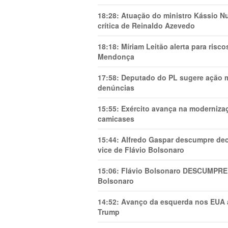
18:28:
Atuação do ministro Kássio Nu
crítica de Reinaldo Azevedo
18:18:
Míriam Leitão alerta para risc
Mendonça
17:58:
Deputado do PL sugere ação mi
denúncias
15:55:
Exército avança na modernizaç
camicases
15:44:
Alfredo Gaspar descumpre dec
vice de Flávio Bolsonaro
15:06:
Flávio Bolsonaro DESCUMPRE 
Bolsonaro
14:52:
Avanço da esquerda nos EUA
Trump