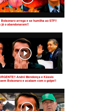
 Bolsonaro arrega e se humilha ao STF!!
s já o abandonaram!!
URGENTE!! André Mendonça e Kássio
raem Bolsonaro e acabam com o golpe!!