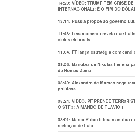
14:20:
VÍDEO: TRUMP TEM CRlSE DE
INTERNACIONAL!! É O FIM DO DÓLA
13:14:
Rússia propõe ao governo Lula
11:43:
Levantamento revela que Luli
ciclos eleitorais
11:04:
PT lança estratégia com candi
09:53:
Manobra de Nikolas Ferreira pa
de Romeu Zema
08:49:
Alexandre de Moraes nega recu
políticas
08:24:
VÍDEO: PF PRENDE TERR0RlS
O STF!!! A MANDO DE FLÁVIO!!!
08:01:
Marco Rubio lidera manobra do
reeleição de Lula