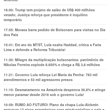
18:00:
Trump tem projeto de salão de US$ 400 milhões
vetado; Justiça reforça que presidente é inquilino
temporário
17:55:
Moraes barra pedido de Bolsonaro para visitas no Dia
dos Pais
15:41:
Em ato do MTST, Lula exalta Haddad, critica a Faria
Lima e defende a Reforma Tributária!
11:30:
Milagre da multiplicação bolsonarista: patrimônio de
Nikolas Ferreira explode 8.850% e chega a R$ 3,8 milhões
11:21:
Governo Lula reforça Lei Maria da Penha: 783 mil
atendimentos e 53 mil agressores presos
11:10:
Desmatamento na Amazônia despenca 36,8% e atinge
menor patamar desde 2016 sob o governo Lula!
10:59:
RUMO AO FUTURO! Plano da chapa Lula-Alckmin
estrutura 13 eixos estratégicos para reindustrializar o país e