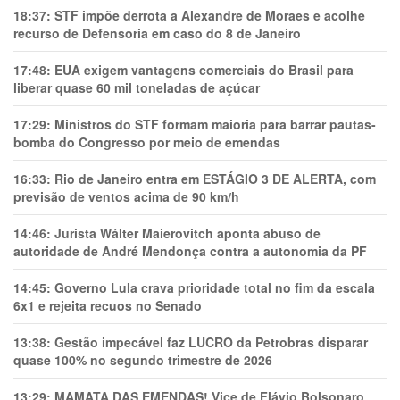
18:37:
STF impõe derrota a Alexandre de Moraes e acolhe
recurso de Defensoria em caso do 8 de Janeiro
17:48:
EUA exigem vantagens comerciais do Brasil para
liberar quase 60 mil toneladas de açúcar
17:29:
Ministros do STF formam maioria para barrar pautas-
bomba do Congresso por meio de emendas
16:33:
Rio de Janeiro entra em ESTÁGIO 3 DE ALERTA, com
previsão de ventos acima de 90 km/h
14:46:
Jurista Wálter Maierovitch aponta abuso de
autoridade de André Mendonça contra a autonomia da PF
14:45:
Governo Lula crava prioridade total no fim da escala
6x1 e rejeita recuos no Senado
13:38:
Gestão impecável faz LUCRO da Petrobras disparar
quase 100% no segundo trimestre de 2026
13:29:
MAMATA DAS EMENDAS! Vice de Flávio Bolsonaro