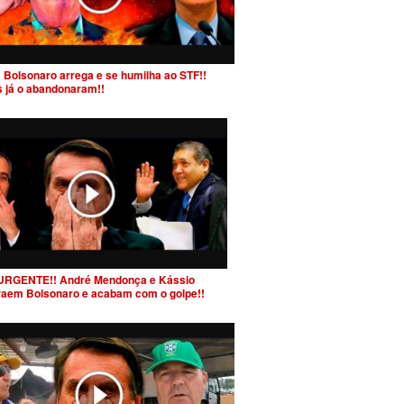
 Bolsonaro arrega e se humilha ao STF!!
s já o abandonaram!!
URGENTE!! André Mendonça e Kássio
raem Bolsonaro e acabam com o golpe!!