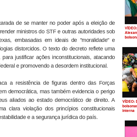
carada de se manter no poder após a eleição de
VÍDEO:
 prender ministros do STF e outras autoridades sob
Alexan
bolson
onexas, embasadas em ideais de "moralidade" e
ogias distorcidos. O texto do decreto reflete uma
 para justificar ações inconstitucionais, atacando
ederal e promovendo a desordem institucional.
ca a resistência de figuras dentro das Forças
dem democrática, mas também evidencia o perigo
us aliados ao estado democrático de direito. A
VÍDEO: 
bolsona
a clara violação dos princípios constitucionais
interna
estabilidade e a segurança jurídica do país.