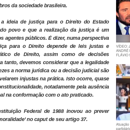
ros da sociedade brasileira.
a ideia de justiça para o Direito do Estado
o povo e que a realização da justiça é um
os agentes públicos. É dizer, numa perspectiva
stiça para o Direito depende de leis justas e
VÍDEO:
ANDRÉ 
ático de Direito, assim como de decisões
FLÁVIO
ara tanto, devemos considerar que a legalidade
zes a norma jurídica ou a decisão judicial são
velarem injustas na prática. Isto ocorre, quase
onstitucionalidade, notadamente pela ausência
nal na conformação com o ato praticado.
tituição Federal de 1988 inovou ao prever
oralidade’ no caput de seu artigo 37.
Atuação 
partidár