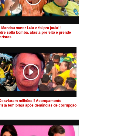
 Mandou matar Lula e foi pra jaula!!
dre solta bomba, afasta prefeito e prende
aristas
Desviaram milhões!! Acampamento
rista tem briga após denúncias de corrupção