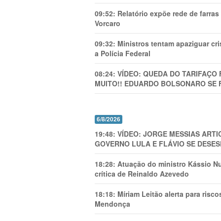
09:52:
Relatório expõe rede de farra
Vorcaro
09:32:
Ministros tentam apaziguar c
a Polícia Federal
08:24:
VÍDEO: QUEDA DO TARIFAÇO 
MUITO!! EDUARDO BOLSONARO SE 
6/8/2026
19:48:
VÍDEO: JORGE MESSIAS AR
GOVERNO LULA E FLÁVIO SE DESES
18:28:
Atuação do ministro Kássio Nu
crítica de Reinaldo Azevedo
18:18:
Míriam Leitão alerta para risc
Mendonça