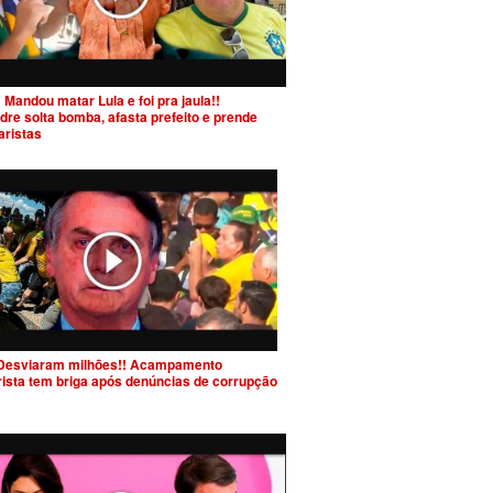
 Mandou matar Lula e foi pra jaula!!
dre solta bomba, afasta prefeito e prende
aristas
Desviaram milhões!! Acampamento
rista tem briga após denúncias de corrupção