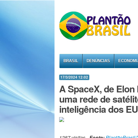
BRASIL
DENÚNCIAS
ECONOMI
17/3/2024 12:02
A SpaceX, de Elon
uma rede de satéli
inteligência dos E
1287 visitas -
Fonte:
PlantãoBrasil/