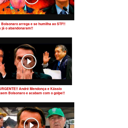
 Bolsonaro arrega e se humilha ao STF!!
s já o abandonaram!!
URGENTE!! André Mendonça e Kássio
raem Bolsonaro e acabam com o golpe!!