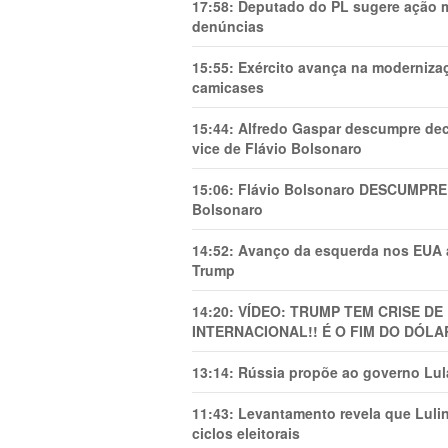
17:58:
Deputado do PL sugere ação mi
denúncias
15:55:
Exército avança na modernizaç
camicases
15:44:
Alfredo Gaspar descumpre dec
vice de Flávio Bolsonaro
15:06:
Flávio Bolsonaro DESCUMPRE 
Bolsonaro
14:52:
Avanço da esquerda nos EUA
Trump
14:20:
VÍDEO: TRUMP TEM CRlSE DE
INTERNACIONAL!! É O FIM DO DÓLA
13:14:
Rússia propõe ao governo Lula
11:43:
Levantamento revela que Luli
ciclos eleitorais