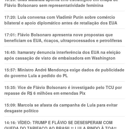
Flávio Bolsonaro sem representatividade feminina
17:20:
Lula conversa com Vladimir Putin sobre comércio
bilateral e apoio diplomático antes de retaliação dos EUA
17:01:
Flávio Bolsonaro apresenta nove propostas que
beneficiam os EUA, ricaços, ultraprocessados e petrolíferas
16:45:
Itamaraty denuncia interferência dos EUA na eleição
após cassação de visto de embaixadora em Washington
15:57:
Ministro André Mendonça exige dados de publicidade
do governo Lula a pedido do PL
15:35:
Vice de Flávio Bolsonaro é investigado pelo TCU por
repasse de R$ 6 milhões em emendas Pix
15:09:
Marcola se afasta da campanha de Lula para evitar
desgaste político
14:16:
VÍDEO: TRUMP E FLÁVIO SE DESESPERAM COM
QUEDA DO TARIFAÇO AO BRASIL!! LULA RINDO À TOA!!