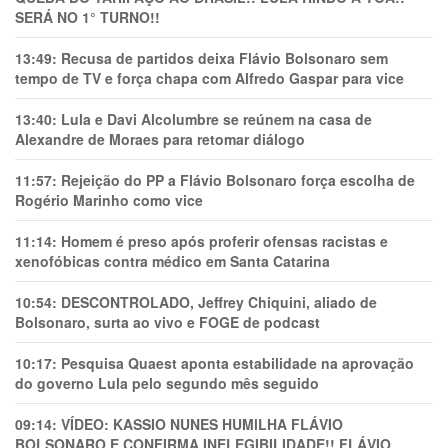
SERÁ NO 1° TURNO!!
13:49:
Recusa de partidos deixa Flávio Bolsonaro sem
tempo de TV e força chapa com Alfredo Gaspar para vice
13:40:
Lula e Davi Alcolumbre se reúnem na casa de
Alexandre de Moraes para retomar diálogo
11:57:
Rejeição do PP a Flávio Bolsonaro força escolha de
Rogério Marinho como vice
11:14:
Homem é preso após proferir ofensas racistas e
xenofóbicas contra médico em Santa Catarina
10:54:
DESCONTROLADO, Jeffrey Chiquini, aliado de
Bolsonaro, surta ao vivo e FOGE de podcast
10:17:
Pesquisa Quaest aponta estabilidade na aprovação
do governo Lula pelo segundo mês seguido
09:14:
VÍDEO: KASSIO NUNES HUMlLHA FLÁVIO
BOLSONARO E CONFIRMA INELEGIBILIDADE!! FLÁVIO