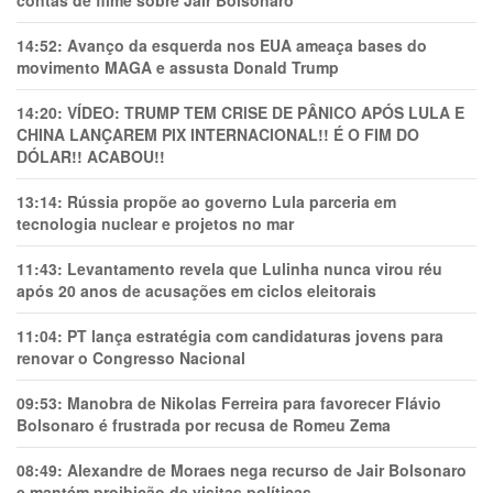
contas de filme sobre Jair Bolsonaro
14:52:
Avanço da esquerda nos EUA ameaça bases do
movimento MAGA e assusta Donald Trump
14:20:
VÍDEO: TRUMP TEM CRlSE DE PÂNlCO APÓS LULA E
CHINA LANÇAREM PIX INTERNACIONAL!! É O FIM DO
DÓLAR!! ACABOU!!
13:14:
Rússia propõe ao governo Lula parceria em
tecnologia nuclear e projetos no mar
11:43:
Levantamento revela que Lulinha nunca virou réu
após 20 anos de acusações em ciclos eleitorais
11:04:
PT lança estratégia com candidaturas jovens para
renovar o Congresso Nacional
09:53:
Manobra de Nikolas Ferreira para favorecer Flávio
Bolsonaro é frustrada por recusa de Romeu Zema
08:49:
Alexandre de Moraes nega recurso de Jair Bolsonaro
e mantém proibição de visitas políticas