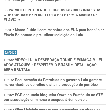
08:24:
VÍDEO: PF PRENDE TERR0RlSTAS B0LSONARlSTAS
QUE QUERIAM EXPL0DlR LULA E O STF!!! A MANDO DE
FLÁVIO!!!
08:01:
Marco Rubio lidera manobra dos EUA para beneficiar
Flávio Bolsonaro e prejudicar reeleição de Lula
5/8/2026
19:54:
VÍDEO: LULA DESPEDAÇA TRUMP E ESMAGA MILEI
APÓS ATAQUES!! RESPEITEM O BRASIL!! RETALIAÇÃO
SERÁ BRUTAL!!!
19:15:
Recuperação da Petrobras no governo Lula garante
marca histórica de refino e alta na produção de petróleo
19:02:
PGR denuncia blogueiro Oswaldo Eustáquio ao STF
por associação criminosa e ataques à democracia
18:26:
Silas Malafaia aponta erro estratégico em chapa de