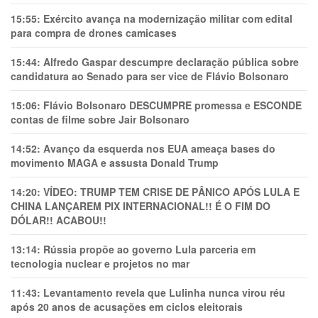
15:55:
Exército avança na modernização militar com edital
para compra de drones camicases
15:44:
Alfredo Gaspar descumpre declaração pública sobre
candidatura ao Senado para ser vice de Flávio Bolsonaro
15:06:
Flávio Bolsonaro DESCUMPRE promessa e ESCONDE
contas de filme sobre Jair Bolsonaro
14:52:
Avanço da esquerda nos EUA ameaça bases do
movimento MAGA e assusta Donald Trump
14:20:
VÍDEO: TRUMP TEM CRlSE DE PÂNlCO APÓS LULA E
CHINA LANÇAREM PIX INTERNACIONAL!! É O FIM DO
DÓLAR!! ACABOU!!
13:14:
Rússia propõe ao governo Lula parceria em
tecnologia nuclear e projetos no mar
11:43:
Levantamento revela que Lulinha nunca virou réu
após 20 anos de acusações em ciclos eleitorais