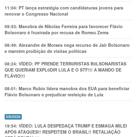
11:04:
PT lança estratégia com candidaturas jovens para
renovar o Congresso Nacional
09:53:
Manobra de Nikolas Ferreira para favorecer Flávio
Bolsonaro é frustrada por recusa de Romeu Zema
08:49:
Alexandre de Moraes nega recurso de Jair Bolsonaro
e mantém proibição de visitas políticas
08:24:
VÍDEO: PF PRENDE TERR0RlSTAS B0LSONARlSTAS
QUE QUERIAM EXPL0DlR LULA E O STF!!! A MANDO DE
FLÁVIO!!!
08:01:
Marco Rubio lidera manobra dos EUA para beneficiar
Flávio Bolsonaro e prejudicar reeleição de Lula
5/8/2026
19:54:
VÍDEO: LULA DESPEDAÇA TRUMP E ESMAGA MILEI
APÓS ATAQUES!! RESPEITEM O BRASIL!! RETALIAÇÃO