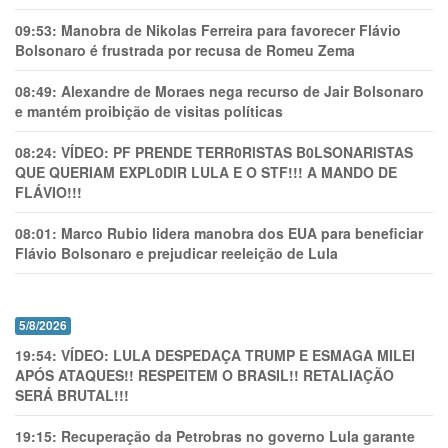
09:53:
Manobra de Nikolas Ferreira para favorecer Flávio
Bolsonaro é frustrada por recusa de Romeu Zema
08:49:
Alexandre de Moraes nega recurso de Jair Bolsonaro
e mantém proibição de visitas políticas
08:24:
VÍDEO: PF PRENDE TERR0RlSTAS B0LSONARlSTAS
QUE QUERIAM EXPL0DlR LULA E O STF!!! A MANDO DE
FLÁVIO!!!
08:01:
Marco Rubio lidera manobra dos EUA para beneficiar
Flávio Bolsonaro e prejudicar reeleição de Lula
5/8/2026
19:54:
VÍDEO: LULA DESPEDAÇA TRUMP E ESMAGA MILEI
APÓS ATAQUES!! RESPEITEM O BRASIL!! RETALIAÇÃO
SERÁ BRUTAL!!!
19:15:
Recuperação da Petrobras no governo Lula garante