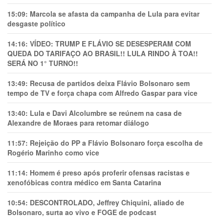
15:09:
Marcola se afasta da campanha de Lula para evitar
desgaste político
14:16:
VÍDEO: TRUMP E FLÁVIO SE DESESPERAM COM
QUEDA DO TARIFAÇO AO BRASIL!! LULA RINDO À TOA!!
SERÁ NO 1° TURNO!!
13:49:
Recusa de partidos deixa Flávio Bolsonaro sem
tempo de TV e força chapa com Alfredo Gaspar para vice
13:40:
Lula e Davi Alcolumbre se reúnem na casa de
Alexandre de Moraes para retomar diálogo
11:57:
Rejeição do PP a Flávio Bolsonaro força escolha de
Rogério Marinho como vice
11:14:
Homem é preso após proferir ofensas racistas e
xenofóbicas contra médico em Santa Catarina
10:54:
DESCONTROLADO, Jeffrey Chiquini, aliado de
Bolsonaro, surta ao vivo e FOGE de podcast