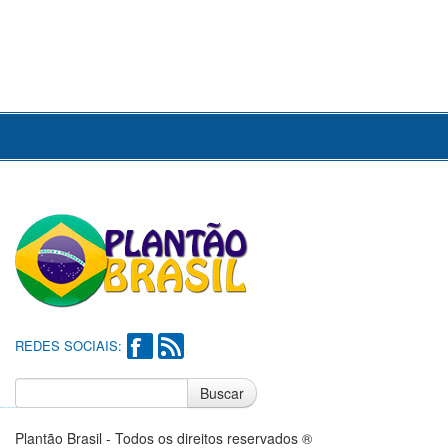
REDES SOCIAIS:
Buscar
Notícias do Flamengo
Notícias do Corinthians
Plantão Brasil - Todos os direitos reservados ®