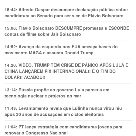
15:44:
Alfredo Gaspar descumpre declaração pública sobre
candidatura ao Senado para ser vice de Flávio Bolsonaro
15:06:
Flávio Bolsonaro DESCUMPRE promessa e ESCONDE
contas de filme sobre Jair Bolsonaro
14:52:
Avanço da esquerda nos EUA ameaça bases do
movimento MAGA e assusta Donald Trump
14:20:
VÍDEO: TRUMP TEM CRlSE DE PÂNlCO APÓS LULA E
CHINA LANÇAREM PIX INTERNACIONAL!! É O FIM DO
DÓLAR!! ACABOU!!
13:14:
Rússia propõe ao governo Lula parceria em
tecnologia nuclear e projetos no mar
11:43:
Levantamento revela que Lulinha nunca virou réu
após 20 anos de acusações em ciclos eleitorais
11:04:
PT lança estratégia com candidaturas jovens para
renovar o Congresso Nacional