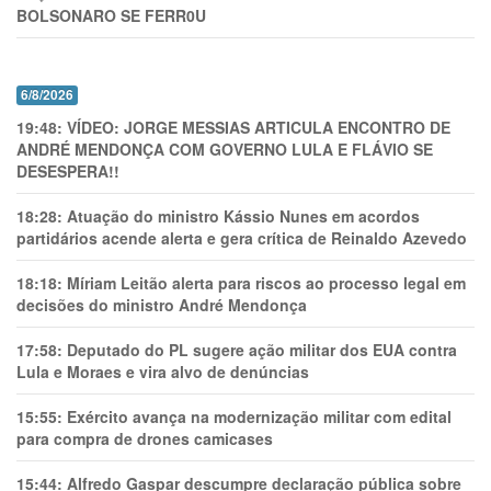
BOLSONARO SE FERR0U
6/8/2026
19:48:
VÍDEO: JORGE MESSIAS ARTICULA ENCONTRO DE
ANDRÉ MENDONÇA COM GOVERNO LULA E FLÁVIO SE
DESESPERA!!
18:28:
Atuação do ministro Kássio Nunes em acordos
partidários acende alerta e gera crítica de Reinaldo Azevedo
18:18:
Míriam Leitão alerta para riscos ao processo legal em
decisões do ministro André Mendonça
17:58:
Deputado do PL sugere ação militar dos EUA contra
Lula e Moraes e vira alvo de denúncias
15:55:
Exército avança na modernização militar com edital
para compra de drones camicases
15:44:
Alfredo Gaspar descumpre declaração pública sobre