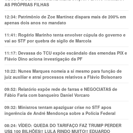
AS PRÓPRIAS FILHAS
12:34:
Patrimônio de Zoe Martínez dispara mais de 200% em
apenas dois anos no mandato
11:41:
Rogério Marinho tenta envolver cúpula do governo e
vai ao STF por quebra de sigilo de Marcola
11:17:
Devassa do TCU expõe escândalo das emendas PIX e
Flávio Dino aciona investigação da PF
10:22:
Nunes Marques nomeia a si mesmo para função de
juiz auxiliar e atrai processos relativos a Flávio Bolsonaro
09:52:
Relatório expõe rede de farras e NEGOCIATAS de
Fábio Faria com banqueiro Daniel Vorcaro
09:32:
Ministros tentam apaziguar crise no STF apos
ingerência de André Mendonça sobre a Polícia Federal
08:24:
VÍDEO: QUEDA DO TARIFAÇO FAZ TRUMP PERDER
US$ 100 BILHÕES!! LULA RINDO MUITO!! EDUARDO