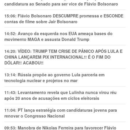
candidatura ao Senado para ser vice de Flávio Bolsonaro
15:06:
Flávio Bolsonaro DESCUMPRE promessa e ESCONDE
contas de filme sobre Jair Bolsonaro
14:52:
Avanço da esquerda nos EUA ameaça bases do
movimento MAGA e assusta Donald Trump
14:20:
VÍDEO: TRUMP TEM CRlSE DE PÂNlCO APÓS LULA E
CHINA LANÇAREM PIX INTERNACIONAL!! É O FIM DO
DÓLAR!! ACABOU!!
13:14:
Rússia propõe ao governo Lula parceria em
tecnologia nuclear e projetos no mar
11:43:
Levantamento revela que Lulinha nunca virou réu
após 20 anos de acusações em ciclos eleitorais
11:04:
PT lança estratégia com candidaturas jovens para
renovar o Congresso Nacional
09:53:
Manobra de Nikolas Ferreira para favorecer Flávio