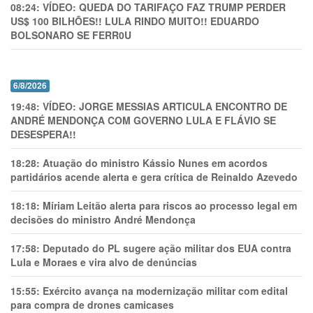
08:24:
VÍDEO: QUEDA DO TARIFAÇO FAZ TRUMP PERDER
US$ 100 BILHÕES!! LULA RINDO MUITO!! EDUARDO
BOLSONARO SE FERR0U
6/8/2026
19:48:
VÍDEO: JORGE MESSIAS ARTICULA ENCONTRO DE
ANDRÉ MENDONÇA COM GOVERNO LULA E FLÁVIO SE
DESESPERA!!
18:28:
Atuação do ministro Kássio Nunes em acordos
partidários acende alerta e gera crítica de Reinaldo Azevedo
18:18:
Míriam Leitão alerta para riscos ao processo legal em
decisões do ministro André Mendonça
17:58:
Deputado do PL sugere ação militar dos EUA contra
Lula e Moraes e vira alvo de denúncias
15:55:
Exército avança na modernização militar com edital
para compra de drones camicases