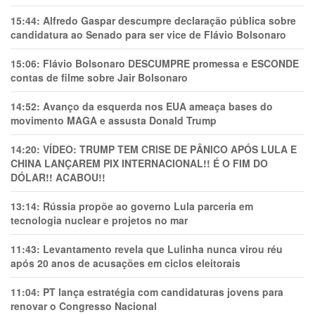
15:44:
Alfredo Gaspar descumpre declaração pública sobre
candidatura ao Senado para ser vice de Flávio Bolsonaro
15:06:
Flávio Bolsonaro DESCUMPRE promessa e ESCONDE
contas de filme sobre Jair Bolsonaro
14:52:
Avanço da esquerda nos EUA ameaça bases do
movimento MAGA e assusta Donald Trump
14:20:
VÍDEO: TRUMP TEM CRlSE DE PÂNlCO APÓS LULA E
CHINA LANÇAREM PIX INTERNACIONAL!! É O FIM DO
DÓLAR!! ACABOU!!
13:14:
Rússia propõe ao governo Lula parceria em
tecnologia nuclear e projetos no mar
11:43:
Levantamento revela que Lulinha nunca virou réu
após 20 anos de acusações em ciclos eleitorais
11:04:
PT lança estratégia com candidaturas jovens para
renovar o Congresso Nacional