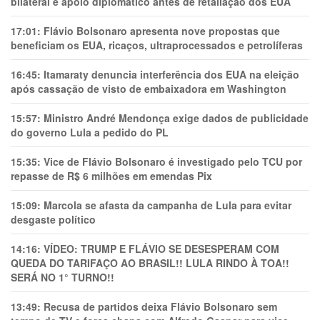
bilateral e apoio diplomático antes de retaliação dos EUA
17:01:
Flávio Bolsonaro apresenta nove propostas que
beneficiam os EUA, ricaços, ultraprocessados e petrolíferas
16:45:
Itamaraty denuncia interferência dos EUA na eleição
após cassação de visto de embaixadora em Washington
15:57:
Ministro André Mendonça exige dados de publicidade
do governo Lula a pedido do PL
15:35:
Vice de Flávio Bolsonaro é investigado pelo TCU por
repasse de R$ 6 milhões em emendas Pix
15:09:
Marcola se afasta da campanha de Lula para evitar
desgaste político
14:16:
VÍDEO: TRUMP E FLÁVIO SE DESESPERAM COM
QUEDA DO TARIFAÇO AO BRASIL!! LULA RINDO À TOA!!
SERÁ NO 1° TURNO!!
13:49:
Recusa de partidos deixa Flávio Bolsonaro sem