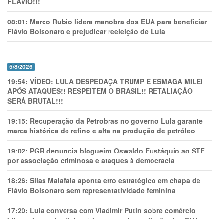
FLÁVIO!!!
08:01:
Marco Rubio lidera manobra dos EUA para beneficiar
Flávio Bolsonaro e prejudicar reeleição de Lula
5/8/2026
19:54:
VÍDEO: LULA DESPEDAÇA TRUMP E ESMAGA MILEI
APÓS ATAQUES!! RESPEITEM O BRASIL!! RETALIAÇÃO
SERÁ BRUTAL!!!
19:15:
Recuperação da Petrobras no governo Lula garante
marca histórica de refino e alta na produção de petróleo
19:02:
PGR denuncia blogueiro Oswaldo Eustáquio ao STF
por associação criminosa e ataques à democracia
18:26:
Silas Malafaia aponta erro estratégico em chapa de
Flávio Bolsonaro sem representatividade feminina
17:20:
Lula conversa com Vladimir Putin sobre comércio