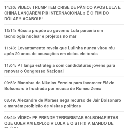
14:20:
VÍDEO: TRUMP TEM CRlSE DE PÂNlCO APÓS LULA E
CHINA LANÇAREM PIX INTERNACIONAL!! É O FIM DO
DÓLAR!! ACABOU!!
13:14:
Rússia propõe ao governo Lula parceria em
tecnologia nuclear e projetos no mar
11:43:
Levantamento revela que Lulinha nunca virou réu
após 20 anos de acusações em ciclos eleitorais
11:04:
PT lança estratégia com candidaturas jovens para
renovar o Congresso Nacional
09:53:
Manobra de Nikolas Ferreira para favorecer Flávio
Bolsonaro é frustrada por recusa de Romeu Zema
08:49:
Alexandre de Moraes nega recurso de Jair Bolsonaro
e mantém proibição de visitas políticas
08:24:
VÍDEO: PF PRENDE TERR0RlSTAS B0LSONARlSTAS
QUE QUERIAM EXPL0DlR LULA E O STF!!! A MANDO DE