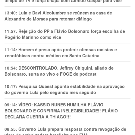
tempo de TV e força chapa com Alfredo Gaspar para vice
13:40:
Lula e Davi Alcolumbre se reúnem na casa de
Alexandre de Moraes para retomar diálogo
11:57:
Rejeição do PP a Flávio Bolsonaro força escolha de
Rogério Marinho como vice
11:14:
Homem é preso após proferir ofensas racistas e
xenofóbicas contra médico em Santa Catarina
10:54:
DESCONTROLADO, Jeffrey Chiquini, aliado de
Bolsonaro, surta ao vivo e FOGE de podcast
10:17:
Pesquisa Quaest aponta estabilidade na aprovação
do governo Lula pelo segundo mês seguido
09:14:
VÍDEO: KASSIO NUNES HUMlLHA FLÁVIO
BOLSONARO E CONFIRMA INELEGIBILIDADE!! FLÁVIO
DECLARA GUERRA A THIAGO!!!
08:55:
Governo Lula prepara resposta contra revogação de
visto de embaixadora brasileira nos EUA