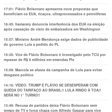
17:01:
Flávio Bolsonaro apresenta nove propostas que
beneficiam os EUA, ricaços, ultraprocessados e petrolíferas
16:45:
Itamaraty denuncia interferência dos EUA na eleição
após cassação de visto de embaixadora em Washington
15:57:
Ministro André Mendonça exige dados de publicidade
do governo Lula a pedido do PL
15:35:
Vice de Flávio Bolsonaro é investigado pelo TCU por
repasse de R$ 6 milhões em emendas Pix
15:09:
Marcola se afasta da campanha de Lula para evitar
desgaste político
14:16:
VÍDEO: TRUMP E FLÁVIO SE DESESPERAM COM
QUEDA DO TARIFAÇO AO BRASIL!! LULA RINDO À TOA!!
SERÁ NO 1° TURNO!!
13:49:
Recusa de partidos deixa Flávio Bolsonaro sem
tempo de TV e força chapa com Alfredo Gaspar para vice