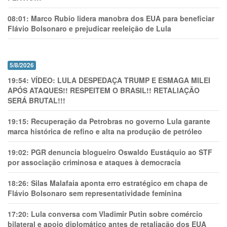
08:01:
Marco Rubio lidera manobra dos EUA para beneficiar
Flávio Bolsonaro e prejudicar reeleição de Lula
5/8/2026
19:54:
VÍDEO: LULA DESPEDAÇA TRUMP E ESMAGA MILEI
APÓS ATAQUES!! RESPEITEM O BRASIL!! RETALIAÇÃO
SERÁ BRUTAL!!!
19:15:
Recuperação da Petrobras no governo Lula garante
marca histórica de refino e alta na produção de petróleo
19:02:
PGR denuncia blogueiro Oswaldo Eustáquio ao STF
por associação criminosa e ataques à democracia
18:26:
Silas Malafaia aponta erro estratégico em chapa de
Flávio Bolsonaro sem representatividade feminina
17:20:
Lula conversa com Vladimir Putin sobre comércio
bilateral e apoio diplomático antes de retaliação dos EUA