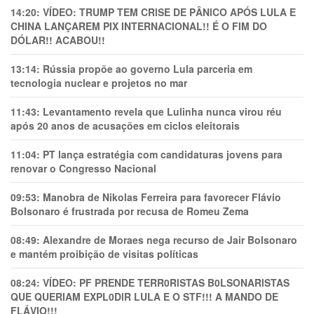
14:20:
VÍDEO: TRUMP TEM CRlSE DE PÂNlCO APÓS LULA E
CHINA LANÇAREM PIX INTERNACIONAL!! É O FIM DO
DÓLAR!! ACABOU!!
13:14:
Rússia propõe ao governo Lula parceria em
tecnologia nuclear e projetos no mar
11:43:
Levantamento revela que Lulinha nunca virou réu
após 20 anos de acusações em ciclos eleitorais
11:04:
PT lança estratégia com candidaturas jovens para
renovar o Congresso Nacional
09:53:
Manobra de Nikolas Ferreira para favorecer Flávio
Bolsonaro é frustrada por recusa de Romeu Zema
08:49:
Alexandre de Moraes nega recurso de Jair Bolsonaro
e mantém proibição de visitas políticas
08:24:
VÍDEO: PF PRENDE TERR0RlSTAS B0LSONARlSTAS
QUE QUERIAM EXPL0DlR LULA E O STF!!! A MANDO DE
FLÁVIO!!!